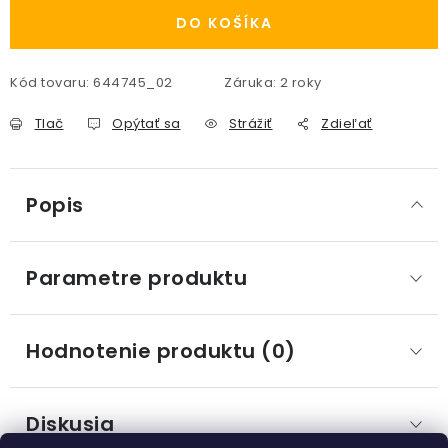
DO KOŠÍKA
Kód tovaru:
644745_02
Záruka
:
2 roky
Tlač
Opýtať sa
Strážiť
Zdieľať
Popis
Parametre produktu
Hodnotenie produktu (0)
Diskusia