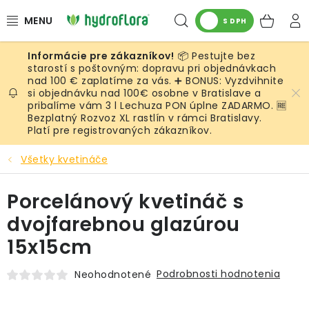
Prejsť
Hľadať
NÁK
na
S DPH
obsah
KOŠ
📦 Pestujte bez
RASTLINY
starostí s poštovným: dopravu pri objednávkach
nad 100 € zaplatíme za vás. ➕ BONUS: Vyzdvihnite
si objednávku nad 100€ osobne v Bratislave a
UMELÉ RASTLINY
pribalíme vám 3 l Lechuza PON úplne ZADARMO. 🆓
Bezplatný Rozvoz XL rastlín v rámci Bratislavy.
KVETINÁČE
Platí pre registrovaných zákazníkov.
Všetky kvetináče
SUBSTRÁTY A PRÍSLUŠENSTVO
Porcelánový kvetináč s
SERVIS INTERIÉROVEJ ZELENE
dvojfarebnou glazúrou
MACHY
15x15cm
ŽIVÉ STENY
Podrobnosti hodnotenia
Neohodnotené