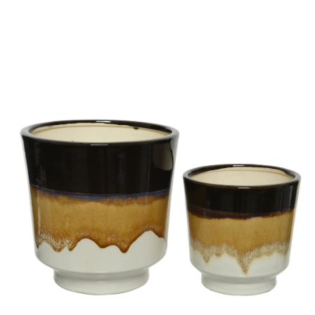
ODBORNÉ ČLÁNKY
MACHOVÉ STENY
INTERIÉROVÉ DEKORÁCIE
BLOG
NA OBJEDNÁVKU
AKCIA
NOVINKY
TEDE
SUBSTRÁTY A HNOJIVÁ