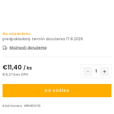
PRÍSLUŠENSTVO
KVETINÁČE
KVETINÁČE A OBALY NA RASTLINY
Na objednávku
17.8.2026
ZNAČKY
Možnosti doručenia
Obchodné podmienky
€11,40
/ ks
Podmienky ochrany osobných údajov
O nás
€9,27 bez DPH
Spôsoby platby
Informácie o doprave
Jednotková cena:
Kontakt / Právne údaje
DO KOŠÍKA
Kód tovaru:
4RHIDIV10