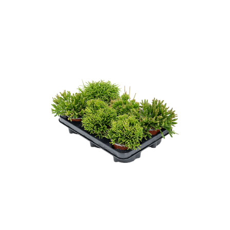
ODBORNÉ ČLÁNKY
MACHOVÉ STENY
INTERIÉROVÉ DEKORÁCIE
BLOG
NA OBJEDNÁVKU
AKCIA
NOVINKY
TEDE
SUBSTRÁTY A HNOJIVÁ