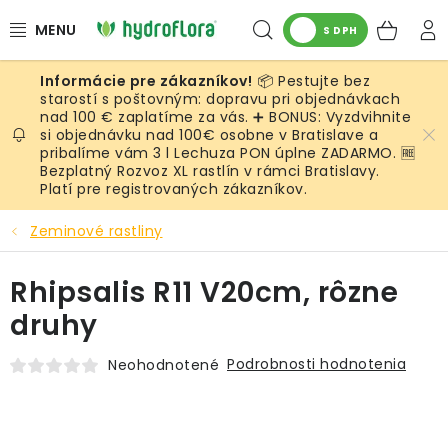
Prejsť
Hľadať
NÁK
na
S DPH
obsah
KOŠ
📦 Pestujte bez
RASTLINY
starostí s poštovným: dopravu pri objednávkach
nad 100 € zaplatíme za vás. ➕ BONUS: Vyzdvihnite
si objednávku nad 100€ osobne v Bratislave a
UMELÉ RASTLINY
pribalíme vám 3 l Lechuza PON úplne ZADARMO. 🆓
Bezplatný Rozvoz XL rastlín v rámci Bratislavy.
KVETINÁČE
Platí pre registrovaných zákazníkov.
Zeminové rastliny
SUBSTRÁTY A PRÍSLUŠENSTVO
Rhipsalis R11 V20cm, rôzne
SERVIS INTERIÉROVEJ ZELENE
druhy
MACHY
Podrobnosti hodnotenia
Neohodnotené
ŽIVÉ STENY