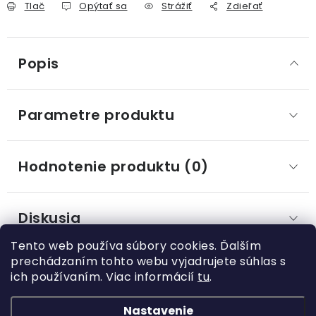
Tlač
Opýtať sa
Strážiť
Zdieľať
Popis
Parametre produktu
Hodnotenie produktu (0)
Diskusia
Tento web používa súbory cookies. Ďalším
prechádzaním tohto webu vyjadrujete súhlas s
ich používaním. Viac informácií
tu
.
Z
á
Nastavenie
Kategórie