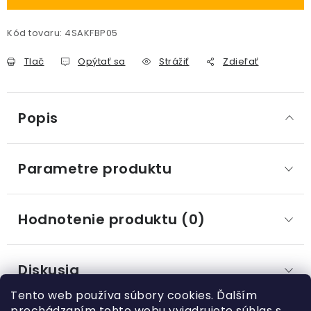
Kód tovaru:
4SAKFBP05
Tlač
Opýtať sa
Strážiť
Zdieľať
Popis
Parametre produktu
Hodnotenie produktu (0)
Diskusia
Tento web používa súbory cookies. Ďalším
prechádzaním tohto webu vyjadrujete súhlas s