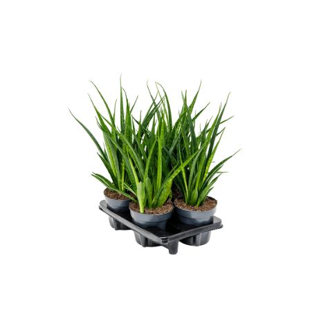
ODBORNÉ ČLÁNKY
MACHOVÉ STENY
INTERIÉROVÉ DEKORÁCIE
BLOG
NA OBJEDNÁVKU
AKCIA
NOVINKY
TEDE
SUBSTRÁTY A HNOJIVÁ