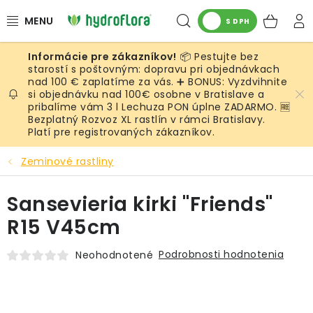
Prejsť
Hľadať
NÁK
na
S DPH
obsah
KOŠ
📦 Pestujte bez
RASTLINY
starostí s poštovným: dopravu pri objednávkach
nad 100 € zaplatíme za vás. ➕ BONUS: Vyzdvihnite
si objednávku nad 100€ osobne v Bratislave a
UMELÉ RASTLINY
pribalíme vám 3 l Lechuza PON úplne ZADARMO. 🆓
Bezplatný Rozvoz XL rastlín v rámci Bratislavy.
KVETINÁČE
Platí pre registrovaných zákazníkov.
Zeminové rastliny
SUBSTRÁTY A PRÍSLUŠENSTVO
Sansevieria kirki "Friends"
SERVIS INTERIÉROVEJ ZELENE
R15 V45cm
MACHY
Podrobnosti hodnotenia
Neohodnotené
ŽIVÉ STENY