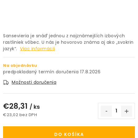
PRÍSLUŠENSTVO
KVETINÁČE
Sansevieria je snáď jednou z najznámejších izbových
KVETINÁČE A OBALY NA RASTLINY
rastliniek vôbec. U nás je hovorovo známa aj ako „svokrin
jazyk“.
Viac informácií
ZNAČKY
Na objednávku
17.8.2026
Obchodné podmienky
Podmienky ochrany osobných údajov
O nás
Možnosti doručenia
Spôsoby platby
Informácie o doprave
Kontakt / Právne údaje
€28,31
/ ks
€23,02 bez DPH
Jednotková cena:
DO KOŠÍKA