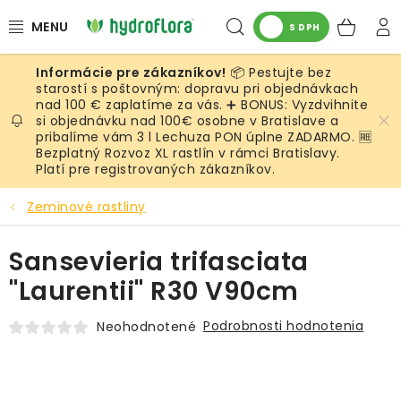
Prejsť
Hľadať
NÁK
na
S DPH
obsah
KOŠ
📦 Pestujte bez
RASTLINY
starostí s poštovným: dopravu pri objednávkach
nad 100 € zaplatíme za vás. ➕ BONUS: Vyzdvihnite
si objednávku nad 100€ osobne v Bratislave a
UMELÉ RASTLINY
pribalíme vám 3 l Lechuza PON úplne ZADARMO. 🆓
Bezplatný Rozvoz XL rastlín v rámci Bratislavy.
KVETINÁČE
Platí pre registrovaných zákazníkov.
Zeminové rastliny
SUBSTRÁTY A PRÍSLUŠENSTVO
Sansevieria trifasciata
SERVIS INTERIÉROVEJ ZELENE
"Laurentii" R30 V90cm
MACHY
Podrobnosti hodnotenia
Neohodnotené
ŽIVÉ STENY