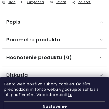
Tlač
Opýtať sa
Strážiť
Zdieľať
Popis
Parametre produktu
Hodnotenie produktu (0)
Diskusia
Tento web používa súbory cookies. Ďalším
prechádzaním tohto webu vyjadrujete súhlas s
ich používaním. Viac informácií
tu
.
Z
á
Nastavenie
Kategórie