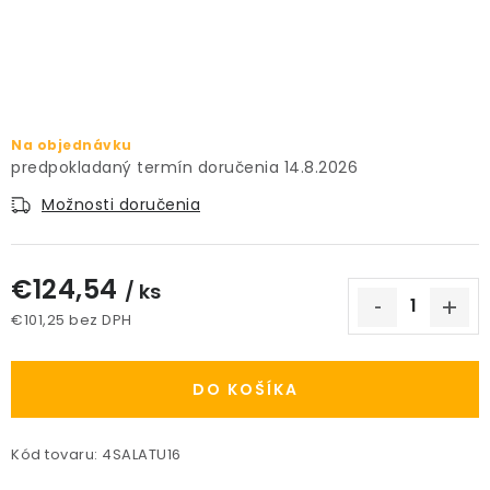
PRÍSLUŠENSTVO
KVETINÁČE
KVETINÁČE A OBALY NA RASTLINY
Na objednávku
14.8.2026
ZNAČKY
Možnosti doručenia
Obchodné podmienky
€124,54
/ ks
Podmienky ochrany osobných údajov
O nás
€101,25 bez DPH
Spôsoby platby
Informácie o doprave
Jednotková cena:
Kontakt / Právne údaje
DO KOŠÍKA
Kód tovaru:
4SALATU16