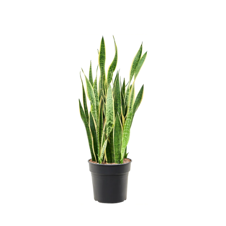
ODBORNÉ ČLÁNKY
MACHOVÉ STENY
INTERIÉROVÉ DEKORÁCIE
BLOG
NA OBJEDNÁVKU
AKCIA
NOVINKY
TEDE
SUBSTRÁTY A HNOJIVÁ