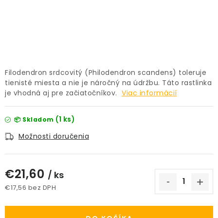
PRÍSLUŠENSTVO
KVETINÁČE
KVETINÁČE A OBALY NA RASTLINY
Filodendron srdcovitý (Philodendron scandens) toleruje
tienisté miesta a nie je náročný na údržbu. Táto rastlinka
ZNAČKY
je vhodná aj pre začiatočníkov.
Viac informácií
Obchodné podmienky
(1 ks)
📦 Skladom
Podmienky ochrany osobných údajov
O nás
Možnosti doručenia
Spôsoby platby
Informácie o doprave
Kontakt / Právne údaje
€21,60
/ ks
€17,56 bez DPH
Jednotková cena: