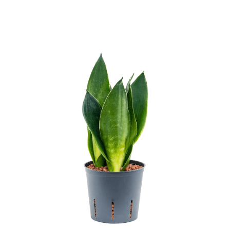
ODBORNÉ ČLÁNKY
MACHOVÉ STENY
INTERIÉROVÉ DEKORÁCIE
BLOG
NA OBJEDNÁVKU
AKCIA
NOVINKY
TEDE
SUBSTRÁTY A HNOJIVÁ