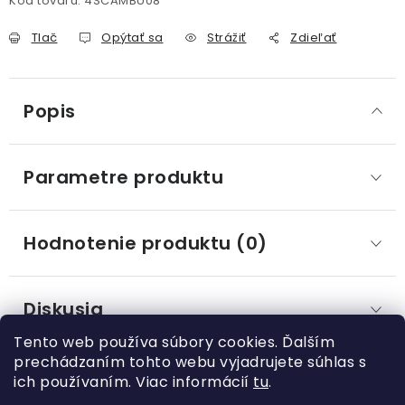
Kód tovaru:
4SCAMBU08
Tlač
Opýtať sa
Strážiť
Zdieľať
Popis
Parametre produktu
Hodnotenie produktu (0)
Diskusia
Tento web používa súbory cookies. Ďalším
prechádzaním tohto webu vyjadrujete súhlas s
ich používaním. Viac informácií
tu
.
Z