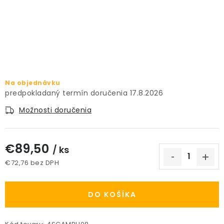
PRÍSLUŠENSTVO
KVETINÁČE
KVETINÁČE A OBALY NA RASTLINY
Na objednávku
ZNAČKY
17.8.2026
Možnosti doručenia
Obchodné podmienky
Podmienky ochrany osobných údajov
O nás
€89,50
Spôsoby platby
Informácie o doprave
/ ks
€72,76 bez DPH
Kontakt / Právne údaje
Jednotková cena:
DO KOŠÍKA