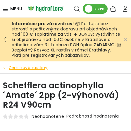
Prejsť
Hľadať
NÁK
na
S DPH
obsah
KOŠ
📦 Pestujte bez
RASTLINY
starostí s poštovným: dopravu pri objednávkach
nad 100 € zaplatíme za vás. ➕ BONUS: Vyzdvihnite
si objednávku nad 100€ osobne v Bratislave a
UMELÉ RASTLINY
pribalíme vám 3 l Lechuza PON úplne ZADARMO. 🆓
Bezplatný Rozvoz XL rastlín v rámci Bratislavy.
KVETINÁČE
Platí pre registrovaných zákazníkov.
Zeminové rastliny
SUBSTRÁTY A PRÍSLUŠENSTVO
Schefflera actinophylla
SERVIS INTERIÉROVEJ ZELENE
´Amate´ 2pp (2-výhonová)
MACHY
R24 V90cm
ŽIVÉ STENY
Podrobnosti hodnotenia
Neohodnotené