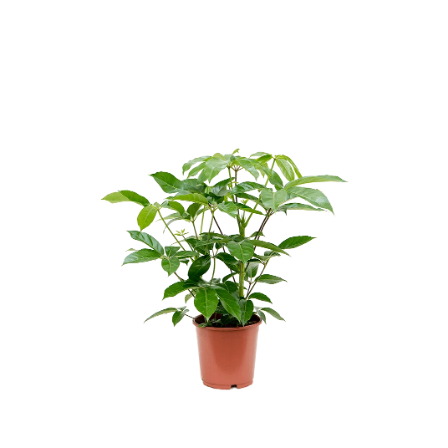
ODBORNÉ ČLÁNKY
MACHOVÉ STENY
INTERIÉROVÉ DEKORÁCIE
BLOG
NA OBJEDNÁVKU
AKCIA
NOVINKY
TEDE
SUBSTRÁTY A HNOJIVÁ