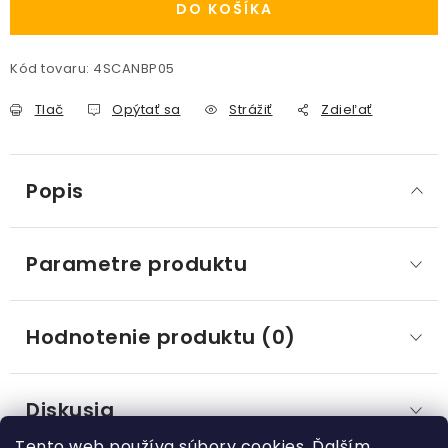
DO KOŠÍKA
Kód tovaru:
4SCANBP05
Tlač
Opýtať sa
Strážiť
Zdieľať
Popis
Parametre produktu
Hodnotenie produktu (0)
Diskusia
Tento web používa súbory cookies. Ďalším