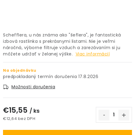
PRÍSLUŠENSTVO
KVETINÁČE
Schefflera, u nás známa ako "šeflera", je fantastická
KVETINÁČE A OBALY NA RASTLINY
izbová rastlinka s prekrásnymi listami. Nie je veľmi
náročná, výborne filtruje vzduch a zarezávaním si ju
ZNAČKY
môžete udržať v želanej výške.
Viac informácií
Obchodné podmienky
Na objednávku
17.8.2026
Podmienky ochrany osobných údajov
O nás
Možnosti doručenia
Spôsoby platby
Informácie o doprave
Kontakt / Právne údaje
€15,55
/ ks
€12,64 bez DPH
Jednotková cena: