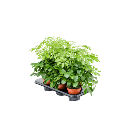
ODBORNÉ ČLÁNKY
MACHOVÉ STENY
INTERIÉROVÉ DEKORÁCIE
BLOG
NA OBJEDNÁVKU
AKCIA
NOVINKY
TEDE
SUBSTRÁTY A HNOJIVÁ