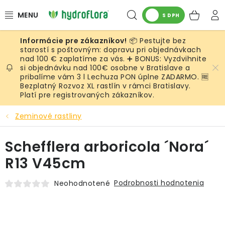
Prejsť
Hľadať
NÁK
na
S DPH
obsah
KOŠ
📦 Pestujte bez
RASTLINY
starostí s poštovným: dopravu pri objednávkach
nad 100 € zaplatíme za vás. ➕ BONUS: Vyzdvihnite
si objednávku nad 100€ osobne v Bratislave a
UMELÉ RASTLINY
pribalíme vám 3 l Lechuza PON úplne ZADARMO. 🆓
Bezplatný Rozvoz XL rastlín v rámci Bratislavy.
KVETINÁČE
Platí pre registrovaných zákazníkov.
Zeminové rastliny
SUBSTRÁTY A PRÍSLUŠENSTVO
Schefflera arboricola ´Nora´
SERVIS INTERIÉROVEJ ZELENE
R13 V45cm
MACHY
Podrobnosti hodnotenia
Neohodnotené
ŽIVÉ STENY