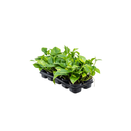
ODBORNÉ ČLÁNKY
MACHOVÉ STENY
INTERIÉROVÉ DEKORÁCIE
BLOG
NA OBJEDNÁVKU
AKCIA
NOVINKY
TEDE
SUBSTRÁTY A HNOJIVÁ