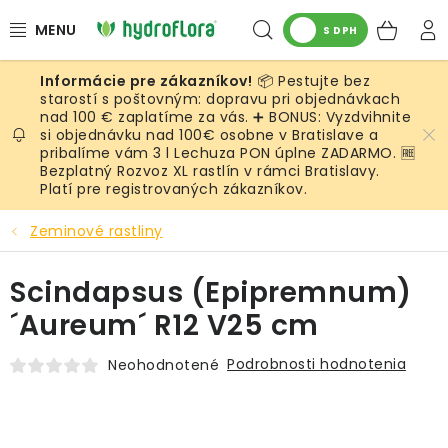
Prejsť
Hľadať
NÁK
na
S DPH
obsah
KOŠ
📦 Pestujte bez
RASTLINY
starostí s poštovným: dopravu pri objednávkach
nad 100 € zaplatíme za vás. ➕ BONUS: Vyzdvihnite
si objednávku nad 100€ osobne v Bratislave a
UMELÉ RASTLINY
pribalíme vám 3 l Lechuza PON úplne ZADARMO. 🆓
Bezplatný Rozvoz XL rastlín v rámci Bratislavy.
KVETINÁČE
Platí pre registrovaných zákazníkov.
Zeminové rastliny
SUBSTRÁTY A PRÍSLUŠENSTVO
Scindapsus (Epipremnum)
SERVIS INTERIÉROVEJ ZELENE
´Aureum´ R12 V25 cm
MACHY
Podrobnosti hodnotenia
Neohodnotené
ŽIVÉ STENY