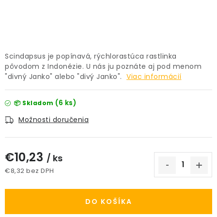
PRÍSLUŠENSTVO
KVETINÁČE
Scindapsus je popínavá, rýchlorastúca rastlinka
KVETINÁČE A OBALY NA RASTLINY
pôvodom z Indonézie. U nás ju poznáte aj pod menom
"divný Janko" alebo "divý Janko".
Viac informácií
ZNAČKY
(6 ks)
📦 Skladom
Obchodné podmienky
Možnosti doručenia
Podmienky ochrany osobných údajov
O nás
Spôsoby platby
Informácie o doprave
€10,23
/ ks
Kontakt / Právne údaje
€8,32 bez DPH
Jednotková cena:
DO KOŠÍKA