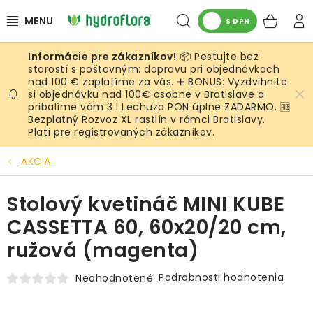
Prejsť
Hľadať
NÁK
na
S DPH
obsah
KOŠ
📦 Pestujte bez
RASTLINY
starostí s poštovným: dopravu pri objednávkach
nad 100 € zaplatíme za vás. ➕ BONUS: Vyzdvihnite
si objednávku nad 100€ osobne v Bratislave a
UMELÉ RASTLINY
pribalíme vám 3 l Lechuza PON úplne ZADARMO. 🆓
Bezplatný Rozvoz XL rastlín v rámci Bratislavy.
KVETINÁČE
Platí pre registrovaných zákazníkov.
AKCIA
SUBSTRÁTY A PRÍSLUŠENSTVO
Stolový kvetináč MINI KUBE
SERVIS INTERIÉROVEJ ZELENE
CASSETTA 60, 60x20/20 cm,
MACHY
ružová (magenta)
ŽIVÉ STENY
Podrobnosti hodnotenia
Neohodnotené