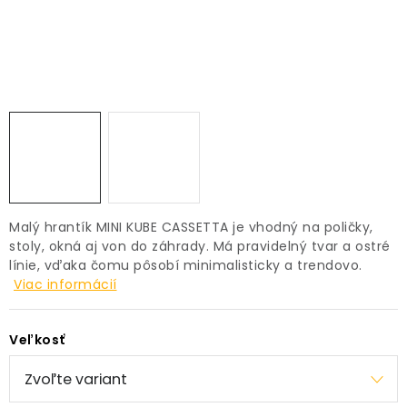
PRÍSLUŠENSTVO
KVETINÁČE
KVETINÁČE A OBALY NA RASTLINY
ZNAČKY
Obchodné podmienky
Malý hrantík MINI KUBE CASSETTA je vhodný na poličky,
Podmienky ochrany osobných údajov
O nás
stoly, okná aj von do záhrady. Má pravidelný tvar a ostré
línie, vďaka čomu pôsobí minimalisticky a trendovo.
Spôsoby platby
Informácie o doprave
Viac informácií
Kontakt / Právne údaje
Veľkosť