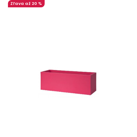
ODBORNÉ ČLÁNKY
až 20 %
MACHOVÉ STENY
INTERIÉROVÉ DEKORÁCIE
BLOG
NA OBJEDNÁVKU
AKCIA
NOVINKY
TEDE
SUBSTRÁTY A HNOJIVÁ