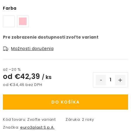
Farba
Možnosti doručenia
až –20 %
od
€42,39
/ ks
od
€34,46
bez DPH
Jednotková cena:
DO KOŠÍKA
Kód tovaru:
Zvoľte variant
Záruka
:
2 roky
Značka:
euro3plast S.p.A.