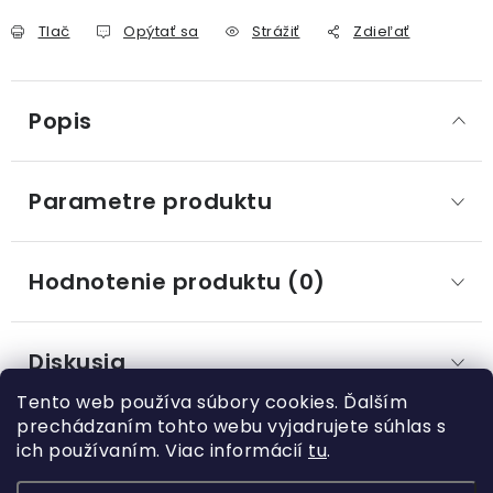
Tlač
Opýtať sa
Strážiť
Zdieľať
Popis
Parametre produktu
Hodnotenie produktu (0)
Diskusia
Tento web používa súbory cookies. Ďalším
prechádzaním tohto webu vyjadrujete súhlas s
ich používaním. Viac informácií
tu
.
Z
á