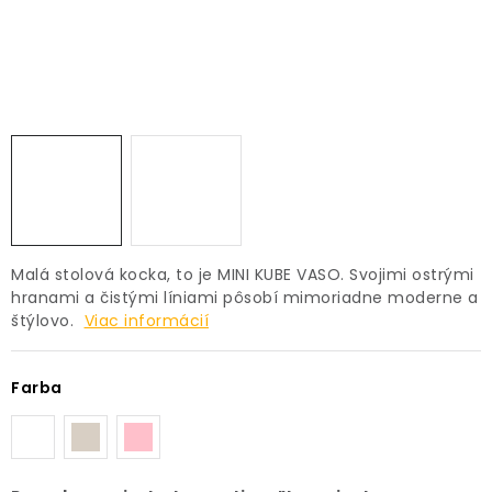
PRÍSLUŠENSTVO
KVETINÁČE
KVETINÁČE A OBALY NA RASTLINY
ZNAČKY
Obchodné podmienky
Malá stolová kocka, to je MINI KUBE VASO. Svojimi ostrými
Podmienky ochrany osobných údajov
O nás
hranami a čistými líniami pôsobí mimoriadne moderne a
štýlovo.
Viac informácií
Spôsoby platby
Informácie o doprave
Kontakt / Právne údaje
Farba