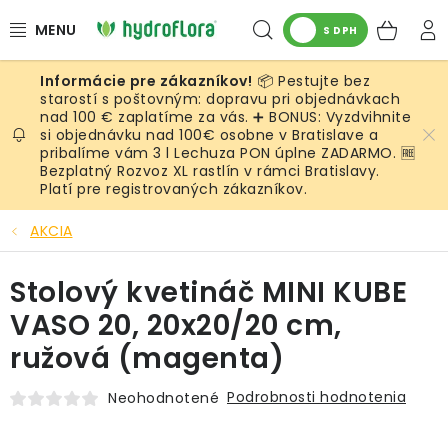
Prejsť
Hľadať
NÁK
na
S DPH
obsah
KOŠ
📦 Pestujte bez
RASTLINY
starostí s poštovným: dopravu pri objednávkach
nad 100 € zaplatíme za vás. ➕ BONUS: Vyzdvihnite
si objednávku nad 100€ osobne v Bratislave a
UMELÉ RASTLINY
pribalíme vám 3 l Lechuza PON úplne ZADARMO. 🆓
Bezplatný Rozvoz XL rastlín v rámci Bratislavy.
KVETINÁČE
Platí pre registrovaných zákazníkov.
AKCIA
SUBSTRÁTY A PRÍSLUŠENSTVO
Stolový kvetináč MINI KUBE
SERVIS INTERIÉROVEJ ZELENE
VASO 20, 20x20/20 cm,
MACHY
ružová (magenta)
ŽIVÉ STENY
Podrobnosti hodnotenia
Neohodnotené