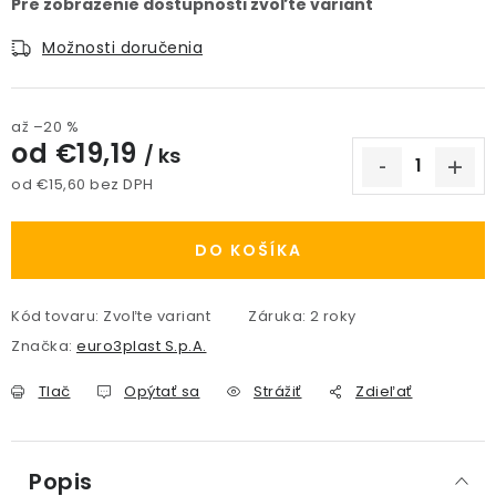
Možnosti doručenia
až –20 %
od
€19,19
/ ks
od
€15,60
bez DPH
Jednotková cena:
DO KOŠÍKA
Kód tovaru:
Zvoľte variant
Záruka
:
2 roky
Značka:
euro3plast S.p.A.
Tlač
Opýtať sa
Strážiť
Zdieľať
Popis