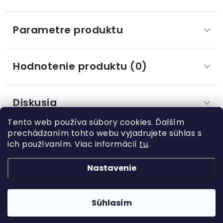
Parametre produktu
Hodnotenie produktu (0)
Diskusia
Tento web používa súbory cookies. Ďalším
prechádzaním tohto webu vyjadrujete súhlas s
ich používaním. Viac informácií
tu
.
Z
á
Nastavenie
Kategórie
p
ä
Rastliny
Informácie o obchode
t
Súhlasím
Kvetináče, črepníky
i
Copyright 2026
Hydroflora
. Všetky práva vyhradené.
Obchodné podmienky