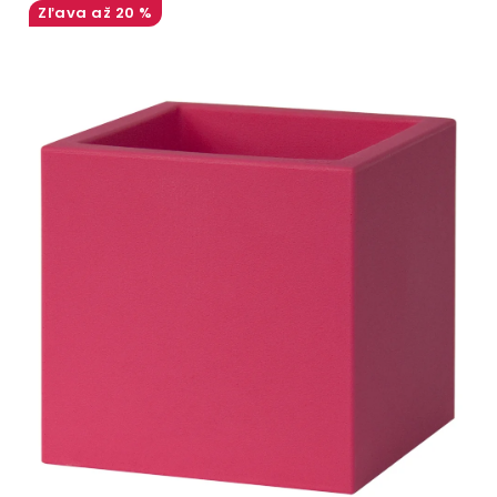
ODBORNÉ ČLÁNKY
až 20 %
MACHOVÉ STENY
INTERIÉROVÉ DEKORÁCIE
BLOG
NA OBJEDNÁVKU
AKCIA
NOVINKY
TEDE
SUBSTRÁTY A HNOJIVÁ