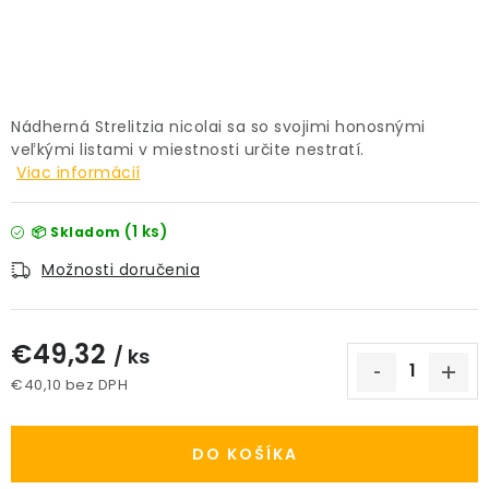
PRÍSLUŠENSTVO
KVETINÁČE
Nádherná Strelitzia nicolai sa so svojimi honosnými
KVETINÁČE A OBALY NA RASTLINY
veľkými listami v miestnosti určite nestratí.
Viac informácií
ZNAČKY
(1 ks)
📦 Skladom
Obchodné podmienky
Možnosti doručenia
Podmienky ochrany osobných údajov
O nás
Spôsoby platby
Informácie o doprave
€49,32
/ ks
Kontakt / Právne údaje
€40,10 bez DPH
Jednotková cena:
DO KOŠÍKA