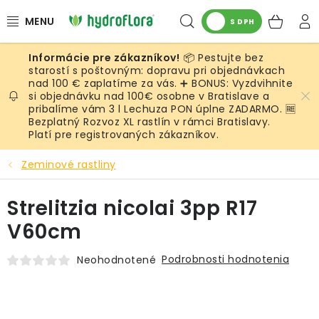
Prejsť
Hľadať
NÁK
na
S DPH
obsah
KOŠ
📦 Pestujte bez
RASTLINY
starostí s poštovným: dopravu pri objednávkach
nad 100 € zaplatíme za vás. ➕ BONUS: Vyzdvihnite
si objednávku nad 100€ osobne v Bratislave a
UMELÉ RASTLINY
pribalíme vám 3 l Lechuza PON úplne ZADARMO. 🆓
Bezplatný Rozvoz XL rastlín v rámci Bratislavy.
KVETINÁČE
Platí pre registrovaných zákazníkov.
Zeminové rastliny
SUBSTRÁTY A PRÍSLUŠENSTVO
Strelitzia nicolai 3pp R17
SERVIS INTERIÉROVEJ ZELENE
V60cm
MACHY
Podrobnosti hodnotenia
Neohodnotené
ŽIVÉ STENY