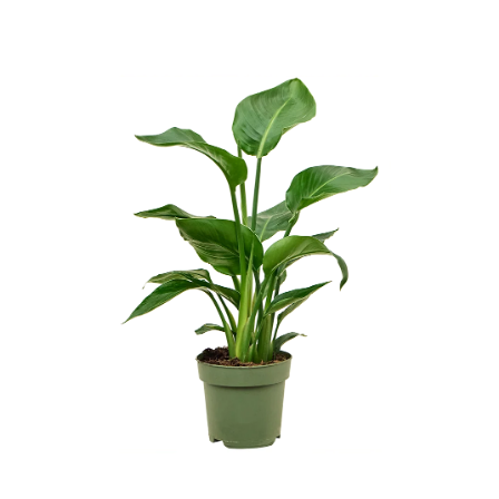
ODBORNÉ ČLÁNKY
MACHOVÉ STENY
INTERIÉROVÉ DEKORÁCIE
BLOG
NA OBJEDNÁVKU
AKCIA
NOVINKY
TEDE
SUBSTRÁTY A HNOJIVÁ