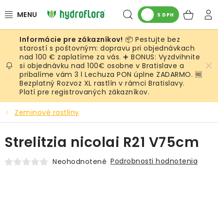
Prejsť
Hľadať
NÁK
na
S DPH
obsah
KOŠ
📦 Pestujte bez
RASTLINY
starostí s poštovným: dopravu pri objednávkach
nad 100 € zaplatíme za vás. ➕ BONUS: Vyzdvihnite
si objednávku nad 100€ osobne v Bratislave a
UMELÉ RASTLINY
pribalíme vám 3 l Lechuza PON úplne ZADARMO. 🆓
Bezplatný Rozvoz XL rastlín v rámci Bratislavy.
KVETINÁČE
Platí pre registrovaných zákazníkov.
Zeminové rastliny
SUBSTRÁTY A PRÍSLUŠENSTVO
Strelitzia nicolai R21 V75cm
SERVIS INTERIÉROVEJ ZELENE
Podrobnosti hodnotenia
Neohodnotené
MACHY
ŽIVÉ STENY