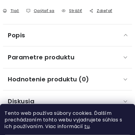
Tlač
Opýtať sa
Strážiť
Zdieľať
Popis
Parametre produktu
Hodnotenie produktu (0)
Diskusia
Tento web používa súbory cookies. Ďalším
prechádzaním tohto webu vyjadrujete súhlas s
ich používaním. Viac informácií
tu
.
Z