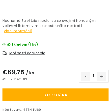
PRÍSLUŠENSTVO
KVETINÁČE
Nádherná Strelitzia nicolai sa so svojimi honosnými
veľkými listami v miestnosti určite nestratí.
Viac informácií
KVETINÁČE A OBALY NA RASTLINY
ZNAČKY
(1 ks)
📦 Skladom
Možnosti doručenia
Obchodné podmienky
Podmienky ochrany osobných údajov
O nás
€69,75
/ ks
Spôsoby platby
Informácie o doprave
€56,71 bez DPH
Kontakt / Právne údaje
Jednotková cena:
DO KOŠÍKA
Kód tovaru:
4STNITU69