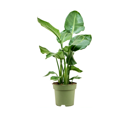
ODBORNÉ ČLÁNKY
MACHOVÉ STENY
INTERIÉROVÉ DEKORÁCIE
BLOG
NA OBJEDNÁVKU
AKCIA
NOVINKY
TEDE
SUBSTRÁTY A HNOJIVÁ