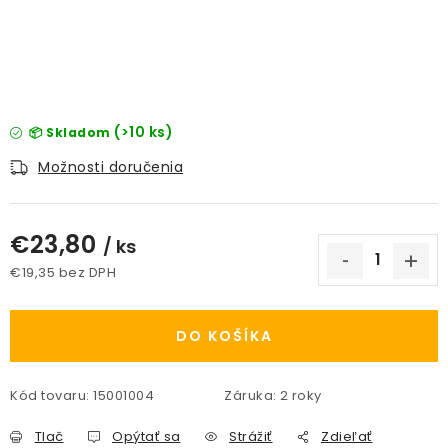
PRÍSLUŠENSTVO
KVETINÁČE
KVETINÁČE A OBALY NA RASTLINY
(>10 ks)
📦 Skladom
Možnosti doručenia
ZNAČKY
Obchodné podmienky
€23,80
/ ks
Podmienky ochrany osobných údajov
O nás
€19,35 bez DPH
Jednotková cena:
Spôsoby platby
Informácie o doprave
Kontakt / Právne údaje
DO KOŠÍKA
Kód tovaru:
15001004
Záruka
:
2 roky
Tlač
Opýtať sa
Strážiť
Zdieľať