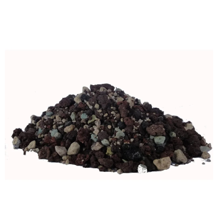
ODBORNÉ ČLÁNKY
MACHOVÉ STENY
INTERIÉROVÉ DEKORÁCIE
BLOG
NA OBJEDNÁVKU
AKCIA
NOVINKY
TEDE
SUBSTRÁTY A HNOJIVÁ