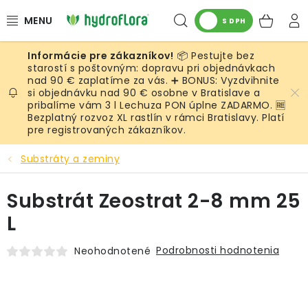
Prejsť
Hľadať
NÁK
na
S DPH
obsah
KOŠ
📦 Pestujte bez
RASTLINY
starostí s poštovným: dopravu pri objednávkach
nad 90 € zaplatíme za vás. ➕ BONUS: Vyzdvihnite
si objednávku nad 90 € osobne v Bratislave a
UMELÉ RASTLINY
pribalíme vám 3 l Lechuza PON úplne ZADARMO. 🆓
Bezplatný rozvoz XL rastlín v rámci Bratislavy. Platí
KVETINÁČE
pre registrovaných zákazníkov.
Substráty a zeminy
SUBSTRÁTY A PRÍSLUŠENSTVO
Substrát Zeostrat 2-8 mm 25
SERVIS INTERIÉROVEJ ZELENE
L
MACHY
Podrobnosti hodnotenia
Neohodnotené
ŽIVÉ STENY