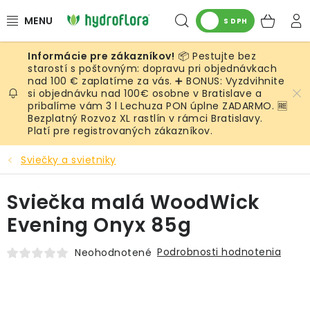
Prejsť
Hľadať
NÁK
na
S DPH
obsah
KOŠ
📦 Pestujte bez
RASTLINY
starostí s poštovným: dopravu pri objednávkach
nad 100 € zaplatíme za vás. ➕ BONUS: Vyzdvihnite
si objednávku nad 100€ osobne v Bratislave a
UMELÉ RASTLINY
pribalíme vám 3 l Lechuza PON úplne ZADARMO. 🆓
Bezplatný Rozvoz XL rastlín v rámci Bratislavy.
KVETINÁČE
Platí pre registrovaných zákazníkov.
Sviečky a svietniky
SUBSTRÁTY A PRÍSLUŠENSTVO
Sviečka malá WoodWick
SERVIS INTERIÉROVEJ ZELENE
Evening Onyx 85g
MACHY
Podrobnosti hodnotenia
Neohodnotené
ŽIVÉ STENY