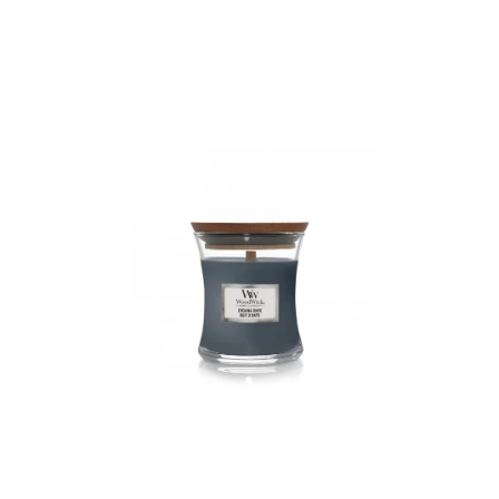
ODBORNÉ ČLÁNKY
MACHOVÉ STENY
INTERIÉROVÉ DEKORÁCIE
BLOG
NA OBJEDNÁVKU
AKCIA
NOVINKY
TEDE
SUBSTRÁTY A HNOJIVÁ