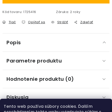
Kód tovaru:
1725416
Záruka
:
2 roky
Tlač
Opýtať sa
Strážiť
Zdieľať
Popis
Parametre produktu
Hodnotenie produktu (0)
Diskusia
Tento web používa súbory cookies. Ďalším
prechádzaním tohto webu vyjadrujete súhlas s