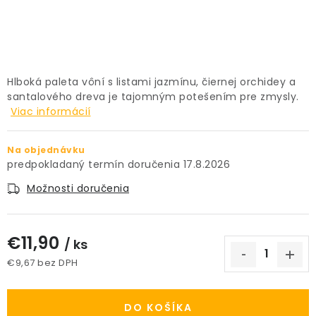
PRÍSLUŠENSTVO
KVETINÁČE
Hlboká paleta vôní s listami jazmínu, čiernej orchidey a
KVETINÁČE A OBALY NA RASTLINY
santalového dreva je tajomným potešením pre zmysly.
Viac informácií
ZNAČKY
Na objednávku
17.8.2026
Obchodné podmienky
Podmienky ochrany osobných údajov
O nás
Možnosti doručenia
Spôsoby platby
Informácie o doprave
Kontakt / Právne údaje
€11,90
/ ks
€9,67 bez DPH
Jednotková cena:
DO KOŠÍKA