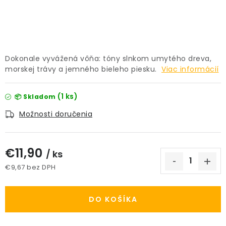
PRÍSLUŠENSTVO
KVETINÁČE
Dokonale vyvážená vôňa: tóny slnkom umytého dreva,
KVETINÁČE A OBALY NA RASTLINY
morskej trávy a jemného bieleho piesku.
Viac informácií
ZNAČKY
(1 ks)
📦 Skladom
Možnosti doručenia
Obchodné podmienky
Podmienky ochrany osobných údajov
O nás
Spôsoby platby
Informácie o doprave
€11,90
/ ks
Kontakt / Právne údaje
€9,67 bez DPH
Jednotková cena:
DO KOŠÍKA