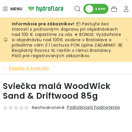
Prejsť
Hľadať
NÁK
na
S DPH
obsah
KOŠ
📦 Pestujte bez
RASTLINY
starostí s poštovným: dopravu pri objednávkach
nad 100 € zaplatíme za vás. ➕ BONUS: Vyzdvihnite
si objednávku nad 100€ osobne v Bratislave a
UMELÉ RASTLINY
pribalíme vám 3 l Lechuza PON úplne ZADARMO. 🆓
Bezplatný Rozvoz XL rastlín v rámci Bratislavy.
KVETINÁČE
Platí pre registrovaných zákazníkov.
Sviečky a svietniky
SUBSTRÁTY A PRÍSLUŠENSTVO
Sviečka malá WoodWick
SERVIS INTERIÉROVEJ ZELENE
Sand & Driftwood 85g
MACHY
Podrobnosti hodnotenia
Neohodnotené
ŽIVÉ STENY