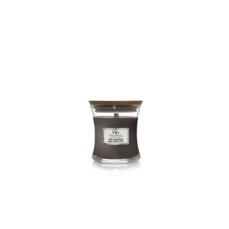
ODBORNÉ ČLÁNKY
MACHOVÉ STENY
INTERIÉROVÉ DEKORÁCIE
BLOG
NA OBJEDNÁVKU
AKCIA
NOVINKY
TEDE
SUBSTRÁTY A HNOJIVÁ