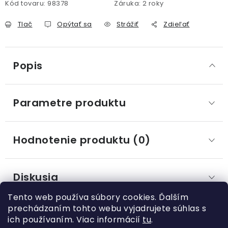
Kód tovaru:
98378
Záruka
:
2 roky
Tlač
Opýtať sa
Strážiť
Zdieľať
Popis
Parametre produktu
Hodnotenie produktu (0)
Diskusia
Tento web používa súbory cookies. Ďalším
prechádzaním tohto webu vyjadrujete súhlas s
ich používaním. Viac informácií
tu
.
Z