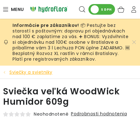
Prejsť
Hľadať
NÁK
na
S DPH
obsah
KOŠ
📦 Pestujte bez
RASTLINY
starostí s poštovným: dopravu pri objednávkach
nad 100 € zaplatíme za vás. ➕ BONUS: Vyzdvihnite
si objednávku nad 100€ osobne v Bratislave a
UMELÉ RASTLINY
pribalíme vám 3 l Lechuza PON úplne ZADARMO. 🆓
Bezplatný Rozvoz XL rastlín v rámci Bratislavy.
KVETINÁČE
Platí pre registrovaných zákazníkov.
Sviečky a svietniky
SUBSTRÁTY A PRÍSLUŠENSTVO
Sviečka veľká WoodWick
SERVIS INTERIÉROVEJ ZELENE
Humidor 609g
MACHY
Podrobnosti hodnotenia
Neohodnotené
ŽIVÉ STENY