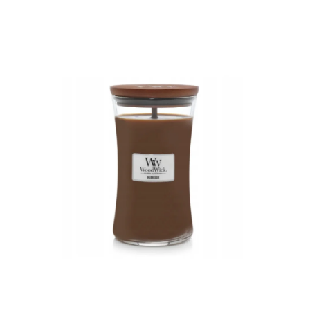
ODBORNÉ ČLÁNKY
MACHOVÉ STENY
INTERIÉROVÉ DEKORÁCIE
BLOG
NA OBJEDNÁVKU
AKCIA
NOVINKY
TEDE
SUBSTRÁTY A HNOJIVÁ