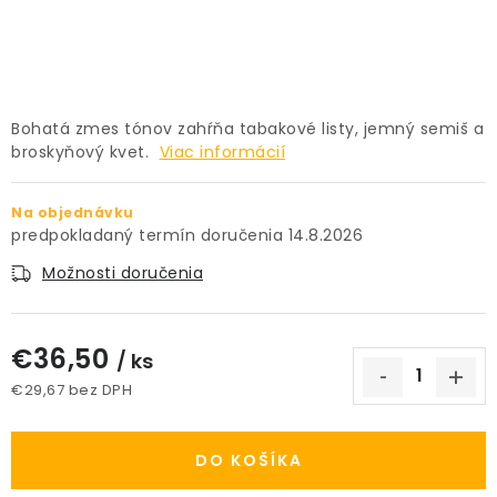
PRÍSLUŠENSTVO
KVETINÁČE
Bohatá zmes tónov zahŕňa tabakové listy, jemný semiš a
KVETINÁČE A OBALY NA RASTLINY
broskyňový kvet.
Viac informácií
ZNAČKY
Na objednávku
14.8.2026
Obchodné podmienky
Možnosti doručenia
Podmienky ochrany osobných údajov
O nás
Spôsoby platby
Informácie o doprave
€36,50
/ ks
Kontakt / Právne údaje
€29,67 bez DPH
Jednotková cena:
DO KOŠÍKA