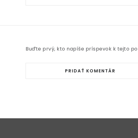
Buďte prvý, kto napíše príspevok k tejto po
PRIDAŤ KOMENTÁR
Z
á