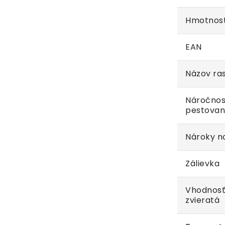
Hmotnos
EAN
Názov ras
Náročnos
pestovan
Nároky na
Zálievka
Vhodnosť
zvieratá