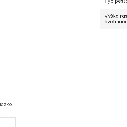
Typ pest
Výška ras
kvetináč
ložke.