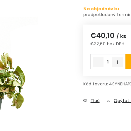
Na objednávku
€40,10
/ ks
€32,60 bez DPH
Jednotková cena
Kód tovaru:
4SYNEHA1
Tlač
Opýtať 