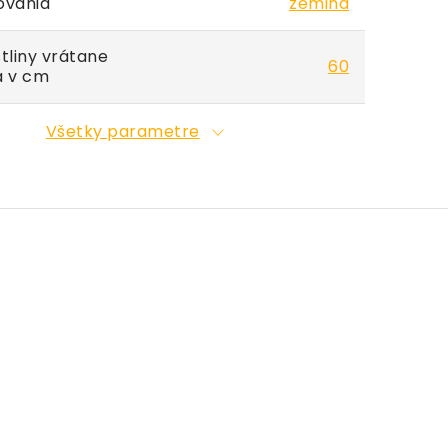
ovania
zemina
tliny vrátane
60
a v cm
Všetky parametre