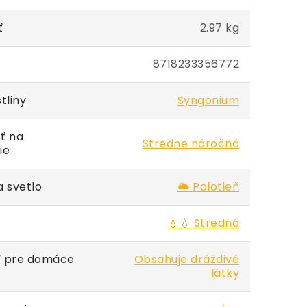
ť
2.97 kg
8718233356772
tliny
Syngonium
ť na
Stredne náročná
ie
 svetlo
🌥️ Polotieň
💧💧 Stredná
 pre domáce
Obsahuje dráždivé
látky