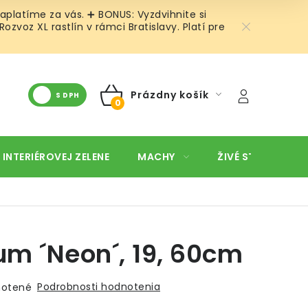
aplatíme za vás. ➕ BONUS: Vyzdvihnite si
voz XL rastlín v rámci Bratislavy. Platí pre
Prázdny košík
S DPH
NÁKUPNÝ
KOŠÍK
 INTERIÉROVEJ ZELENE
MACHY
ŽIVÉ STENY
O
m ´Neon´, 19, 60cm
Podrobnosti hodnotenia
otené