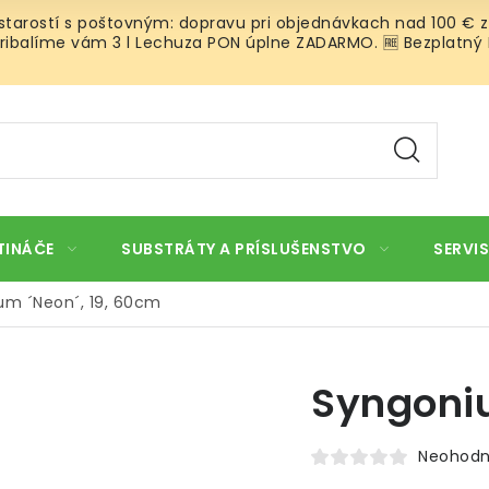
 starostí s poštovným: dopravu pri objednávkach nad 100 € z
ibalíme vám 3 l Lechuza PON úplne ZADARMO. 🆓 Bezplatný Roz
TINÁČE
SUBSTRÁTY A PRÍSLUŠENSTVO
SERVIS
um ´Neon´, 19, 60cm
Syngoniu
Neohodn