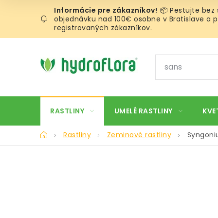
Prejsť
📦 Pestujte bez
na
objednávku nad 100€ osobne v Bratislave a pr
obsah
registrovaných zákazníkov.
RASTLINY
UMELÉ RASTLINY
KVE
Domov
Rastliny
Zeminové rastliny
Syngoni