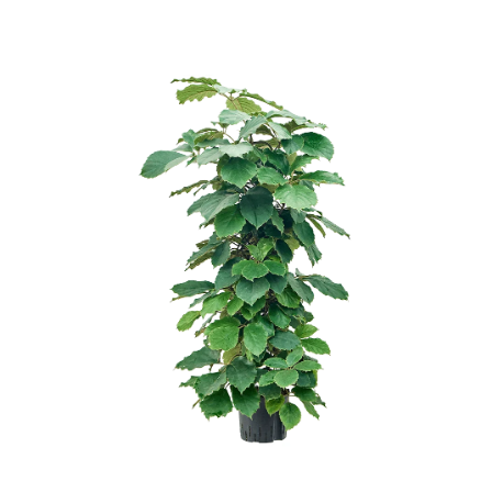
ODBORNÉ ČLÁNKY
MACHOVÉ STENY
INTERIÉROVÉ DEKORÁCIE
BLOG
NA OBJEDNÁVKU
AKCIA
NOVINKY
TEDE
SUBSTRÁTY A HNOJIVÁ