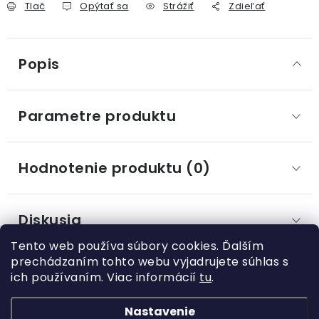
Tlač
Opýtať sa
Strážiť
Zdieľať
Popis
Parametre produktu
Hodnotenie produktu (0)
Diskusia
Tento web používa súbory cookies. Ďalším
prechádzaním tohto webu vyjadrujete súhlas s
ich používaním. Viac informácií
tu
.
Z
á
Nastavenie
Kategórie