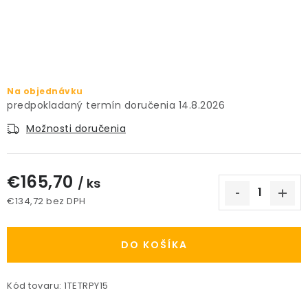
PRÍSLUŠENSTVO
KVETINÁČE
KVETINÁČE A OBALY NA RASTLINY
Na objednávku
14.8.2026
ZNAČKY
Možnosti doručenia
Obchodné podmienky
€165,70
/ ks
Podmienky ochrany osobných údajov
O nás
€134,72 bez DPH
Spôsoby platby
Informácie o doprave
Jednotková cena:
Kontakt / Právne údaje
DO KOŠÍKA
Kód tovaru:
1TETRPY15