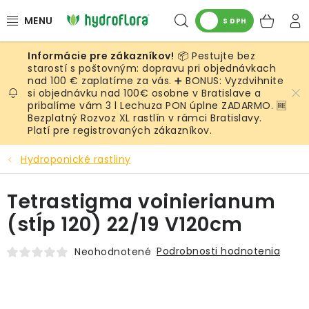
Prejsť
Hľadať
NÁK
na
S DPH
obsah
KOŠ
📦 Pestujte bez
RASTLINY
starostí s poštovným: dopravu pri objednávkach
nad 100 € zaplatíme za vás. ➕ BONUS: Vyzdvihnite
si objednávku nad 100€ osobne v Bratislave a
UMELÉ RASTLINY
pribalíme vám 3 l Lechuza PON úplne ZADARMO. 🆓
Bezplatný Rozvoz XL rastlín v rámci Bratislavy.
KVETINÁČE
Platí pre registrovaných zákazníkov.
Hydroponické rastliny
SUBSTRÁTY A PRÍSLUŠENSTVO
Tetrastigma voinierianum
SERVIS INTERIÉROVEJ ZELENE
(stĺp 120) 22/19 V120cm
MACHY
Podrobnosti hodnotenia
Neohodnotené
ŽIVÉ STENY