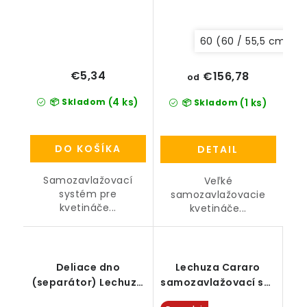
60 (60 / 55,5 cm)
€5,34
€156,78
od
(4 ks)
📦 Skladom
(1 ks)
📦 Skladom
DO KOŠÍKA
DETAIL
Samozavlažovací
Veľké
systém pre
samozavlažovacie
kvetináče...
kvetináče...
Deliace dno
Lechuza Cararo
(separátor) Lechuza
samozavlažovací set
Classico 21
(vrátane koliesok)