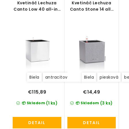
Kvetináč Lechuza
Kvetináč Lechuza
Canto Low 40 all-in-
Canto Stone 14 all-
one set
in-one set
Biela
antracitová (tmavosivá)
Biela
piesková
b
€115,89
€14,49
(1 ks)
(3 ks)
📦 Skladom
📦 Skladom
DETAIL
DETAIL