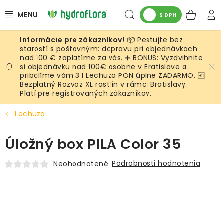
Prejsť
Hľadať
NÁK
na
S DPH
obsah
KOŠ
📦 Pestujte bez
RASTLINY
starostí s poštovným: dopravu pri objednávkach
nad 100 € zaplatíme za vás. ➕ BONUS: Vyzdvihnite
si objednávku nad 100€ osobne v Bratislave a
UMELÉ RASTLINY
pribalíme vám 3 l Lechuza PON úplne ZADARMO. 🆓
Bezplatný Rozvoz XL rastlín v rámci Bratislavy.
KVETINÁČE
Platí pre registrovaných zákazníkov.
Lechuza
SUBSTRÁTY A PRÍSLUŠENSTVO
Úložný box PILA Color 35
SERVIS INTERIÉROVEJ ZELENE
Podrobnosti hodnotenia
Neohodnotené
MACHY
ŽIVÉ STENY