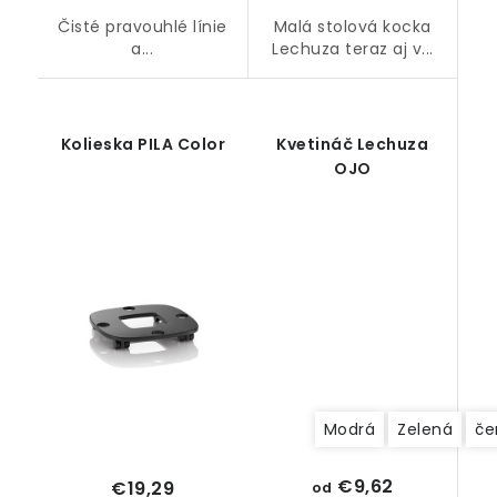
Čisté pravouhlé línie
Malá stolová kocka
a...
Lechuza teraz aj v...
Kolieska PILA Color
Kvetináč Lechuza
OJO
Modrá
Zelená
če
€9,62
€19,29
od