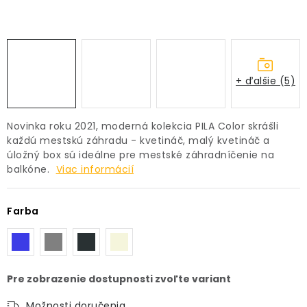
PRÍSLUŠENSTVO
KVETINÁČE
+ ďalšie (5)
KVETINÁČE A OBALY NA RASTLINY
ZNAČKY
Novinka roku 2021, moderná kolekcia PILA Color skrášli
každú mestskú záhradu - kvetináč, malý kvetináč a
úložný box sú ideálne pre mestské záhradníčenie na
Obchodné podmienky
balkóne.
Viac informácií
Podmienky ochrany osobných údajov
O nás
Spôsoby platby
Informácie o doprave
Farba
Kontakt / Právne údaje
Možnosti doručenia