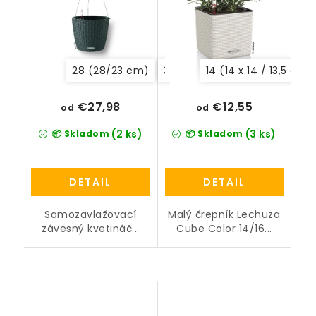
28 (28/23 cm)
35 (35/23 cm)
14 (14 x 14 / 13,5 cm)
€27,98
€12,55
od
od
(2 ks)
(3 ks)
📦 Skladom
📦 Skladom
DETAIL
DETAIL
Samozavlažovací
Malý črepník Lechuza
závesný kvetináč...
Cube Color 14/16...