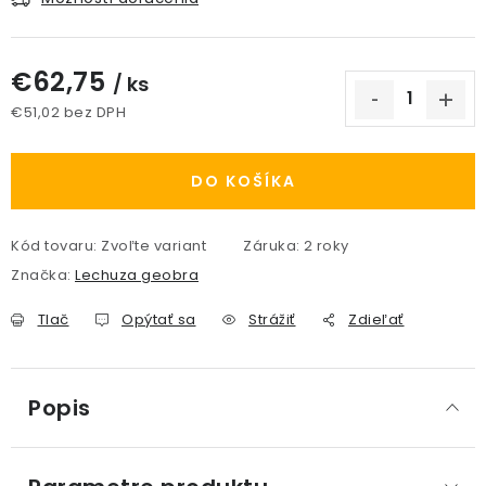
€62,75
/ ks
€51,02 bez DPH
Jednotková cena:
DO KOŠÍKA
Kód tovaru:
Zvoľte variant
Záruka
:
2 roky
Značka:
Lechuza geobra
Tlač
Opýtať sa
Strážiť
Zdieľať
Popis