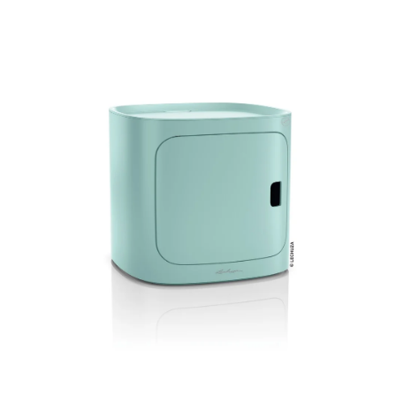
ODBORNÉ ČLÁNKY
MACHOVÉ STENY
INTERIÉROVÉ DEKORÁCIE
BLOG
NA OBJEDNÁVKU
AKCIA
NOVINKY
TEDE
SUBSTRÁTY A HNOJIVÁ