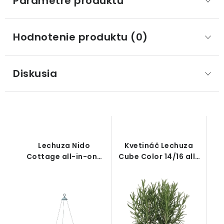
Parametre produktu
Hodnotenie produktu (0)
Diskusia
Lechuza Nido
Kvetináč Lechuza
Cottage all-in-one
Cube Color 14/16 all-
set
in-one set