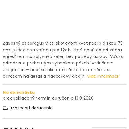
PRÍSLUŠENSTVO
KVETINÁČE
KVETINÁČE A OBALY NA RASTLINY
Závesný asparagus v terakotovom kvetináči s dĺžkou 75
cm je ideálnou voľbou pre tých, ktorí chcú do priestoru
ZNAČKY
vniesť jemnú, splývavú zeleň bez potreby údržby. Vďaka
prirodzene prehnutým výhonkom pôsobí vzdušne a
Obchodné podmienky
elegantne – hodí sa ako dekorácia do interiérov s
dôrazom na detail a nadčasový dizajn.
Viac informácií
Podmienky ochrany osobných údajov
O nás
Spôsoby platby
Informácie o doprave
Na objednávku
Kontakt / Právne údaje
13.8.2026
Možnosti doručenia