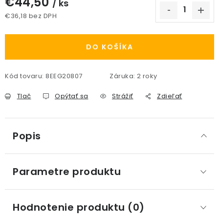
€44,50
/ ks
€36,18 bez DPH
Jednotková cena:
DO KOŠÍKA
Kód tovaru:
8EEG20807
Záruka
:
2 roky
Tlač
Opýtať sa
Strážiť
Zdieľať
Popis
Parametre produktu
Hodnotenie produktu (0)