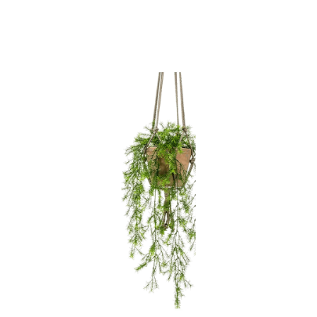
ODBORNÉ ČLÁNKY
MACHOVÉ STENY
INTERIÉROVÉ DEKORÁCIE
BLOG
NA OBJEDNÁVKU
AKCIA
NOVINKY
TEDE
SUBSTRÁTY A HNOJIVÁ