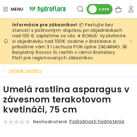
Prejsť
Hľadať
NÁK
na
S DPH
obsah
KOŠ
📦 Pestujte bez
RASTLINY
starostí s poštovným: dopravu pri objednávkach
nad 100 € zaplatíme za vás. ➕ BONUS: Vyzdvihnite
si objednávku nad 100€ osobne v Bratislave a
UMELÉ RASTLINY
pribalíme vám 3 l Lechuza PON úplne ZADARMO. 🆓
Bezplatný Rozvoz XL rastlín v rámci Bratislavy.
KVETINÁČE
Platí pre registrovaných zákazníkov.
Umelé rastliny
SUBSTRÁTY A PRÍSLUŠENSTVO
Umelá rastlina asparagus v
SERVIS INTERIÉROVEJ ZELENE
závesnom terakotovom
MACHY
kvetináči, 75 cm
ŽIVÉ STENY
Podrobnosti hodnotenia
Neohodnotené