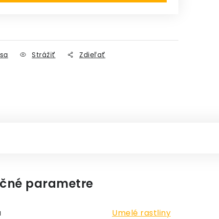
sa
Strážiť
Zdieľať
čné parametre
a
Umelé rastliny