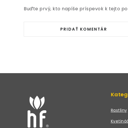
Buďte prvý, kto napíše príspevok k tejto po
PRIDAŤ KOMENTÁR
Z
á
Kateg
p
ä
Rastliny
t
Kvetiná