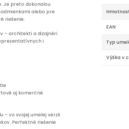
e. Je preto dokonalou
 podmienkami alebo pre
Hmotnos
é riešenie.
EAN
– architekti a dizajnéri
reprezentatívnych i
Typ umele
Výška v 
tie
ytové aj komerčné
 – vo svojej umelej verzii
kov. Perfektné riešenie