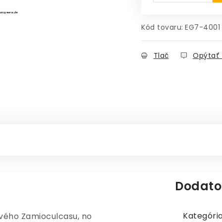
Kód tovaru:
EG7-4001
Tlač
Opýtať 
Dodato
Kategóri
ivého Zamioculcasu, no