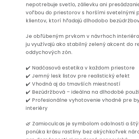
nepotrebuje svetlo, zálievku ani presádzani
voľbou do priestorov s horšími svetelnými
klientov, ktorí hľadajú dlhodobo bezúdržbov
Je obľúbeným prvkom v návrhoch interiérov 
ju využívajú ako stabilný zelený akcent do 
oddychových zón.
✔️ Nadčasová estetika v každom priestore
✔️ Jemný lesk listov pre realistický efekt
✔️ Vhodná aj do tmavších miestností
✔️ Bezúdržbová – ideálna na dlhodobé použi
✔️ Profesionálne vyhotovenie vhodné pre b
interiéry
🌿 Zamioculcas je symbolom odolnosti a štýlu
ponúka krásu rastliny bez akýchkoľvek náro