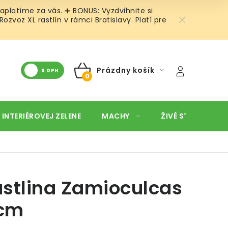
aplatíme za vás. ➕ BONUS: Vyzdvihnite si
voz XL rastlín v rámci Bratislavy. Platí pre
Prázdny košík
S DPH
NÁKUPNÝ
KOŠÍK
 INTERIÉROVEJ ZELENE
MACHY
ŽIVÉ STENY
O
stlina Zamioculcas
cm