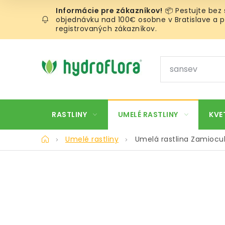
Prejsť
📦 Pestujte bez
na
objednávku nad 100€ osobne v Bratislave a pr
obsah
registrovaných zákazníkov.
RASTLINY
UMELÉ RASTLINY
KVE
Domov
Umelé rastliny
Umelá rastlina Zamioc