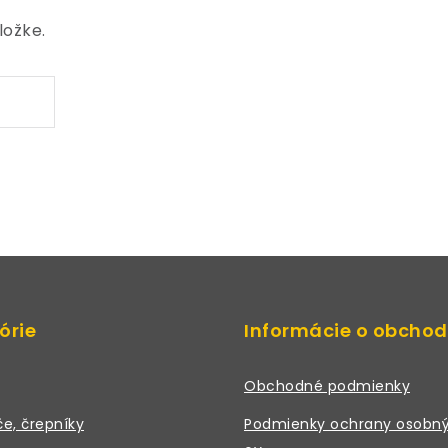
ložke.
órie
Informácie o obcho
Obchodné podmienky
če, črepníky
Podmienky ochrany osobný