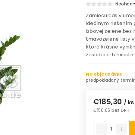
Neohodn
Zamioculcas v ume
ideálnym riešením 
izbovej zelene bez n
tmavozelené listy 
ktorá krásne vynik
zasadacích miestno
Na objednávku
€185,30
/ ks
€150,65 bez DPH
Jednotková cena