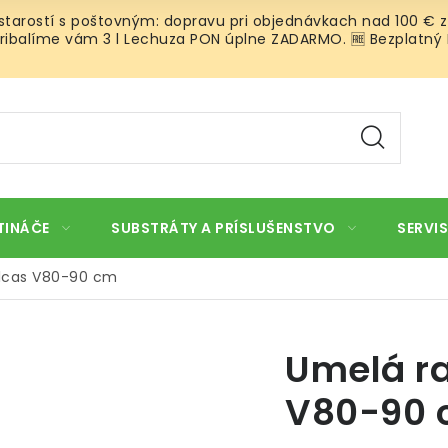
 starostí s poštovným: dopravu pri objednávkach nad 100 € z
ibalíme vám 3 l Lechuza PON úplne ZADARMO. 🆓 Bezplatný Roz
TINÁČE
SUBSTRÁTY A PRÍSLUŠENSTVO
SERVIS
ulcas V80-90 cm
Umelá ra
V80-90 