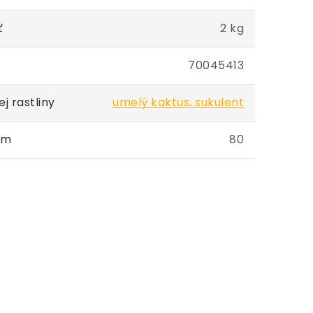
ť
2 kg
70045413
j rastliny
umelý kaktus, sukulent
cm
80