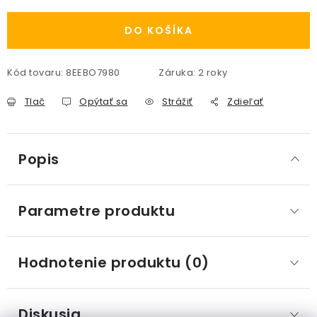
DO KOŠÍKA
Kód tovaru:
8EEBO7980
Záruka
:
2 roky
Tlač
Opýtať sa
Strážiť
Zdieľať
Popis
Parametre produktu
Hodnotenie produktu (0)
Diskusia