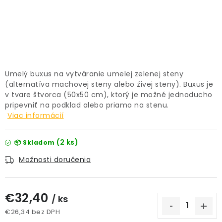
PRÍSLUŠENSTVO
KVETINÁČE
KVETINÁČE A OBALY NA RASTLINY
Umelý buxus na vytváranie umelej zelenej steny
(alternatíva machovej steny alebo živej steny). Buxus je
ZNAČKY
v tvare štvorca (50x50 cm), ktorý je možné jednoducho
pripevniť na podklad alebo priamo na stenu.
Viac informácií
Obchodné podmienky
Podmienky ochrany osobných údajov
O nás
(2 ks)
📦 Skladom
Spôsoby platby
Informácie o doprave
Možnosti doručenia
Kontakt / Právne údaje
€32,40
/ ks
€26,34 bez DPH
Jednotková cena: