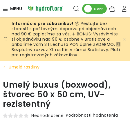
Prejsť
Hľadať
NÁK
na
S DPH
obsah
KOŠ
📦 Pestujte bez
RASTLINY
starostí s poštovným: dopravu pri objednávkach
nad 90 € zaplatíme za vás. ➕ BONUS: Vyzdvihnite
si objednávku nad 90 € osobne v Bratislave a
UMELÉ RASTLINY
pribalíme vám 3 l Lechuza PON úplne ZADARMO. 🆓
Bezplatný rozvoz XL rastlín v rámci Bratislavy. Platí
KVETINÁČE
pre registrovaných zákazníkov.
Umelé rastliny
SUBSTRÁTY A PRÍSLUŠENSTVO
Umelý buxus (boxwood),
SERVIS INTERIÉROVEJ ZELENE
štvorec 50 x 50 cm, UV-
MACHY
rezistentný
ŽIVÉ STENY
Podrobnosti hodnotenia
Neohodnotené