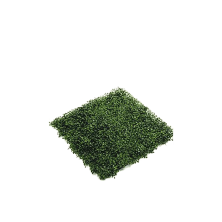
ODBORNÉ ČLÁNKY
MACHOVÉ STENY
INTERIÉROVÉ DEKORÁCIE
BLOG
NA OBJEDNÁVKU
AKCIA
NOVINKY
TEDE
SUBSTRÁTY A HNOJIVÁ