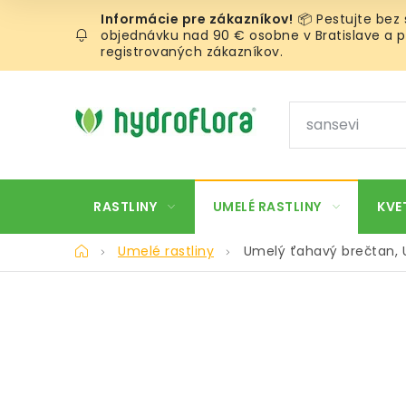
Prejsť
📦 Pestujte bez
na
objednávku nad 90 € osobne v Bratislave a pr
obsah
registrovaných zákazníkov.
RASTLINY
UMELÉ RASTLINY
KVE
Domov
Umelé rastliny
Umelý ťahavý brečtan, 