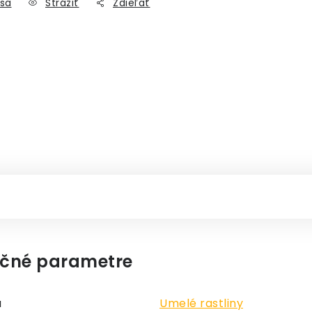
sa
Strážiť
Zdieľať
čné parametre
a
Umelé rastliny