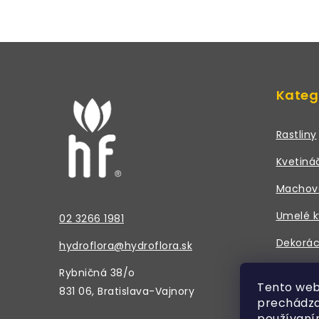
Z
á
Kateg
p
ä
Rastliny
t
Kvetiná
i
Machov
e
Umelé k
02 3266 1981
Dekorác
hydroflora@hydroflora.sk
Doplnky
Rybničná 38/o
Tento web
831 06, Bratislava-Vajnory
prechádza
používaní