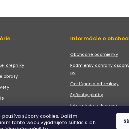
órie
Informácie o obcho
Obchodné podmienky
če, črepníky
Podmienky ochrany osobný
ov
é obrazy
Odstúpenie od zmluvy
vety
Spôsoby platby
ie
Informácie o doprave
 a príslušenstvo
 používa súbory cookies. Ďalším
Právne údaje / Kontakt
S
ním tohto webu vyjadrujete súhlas s ich
m. Viac informácií
tu
.