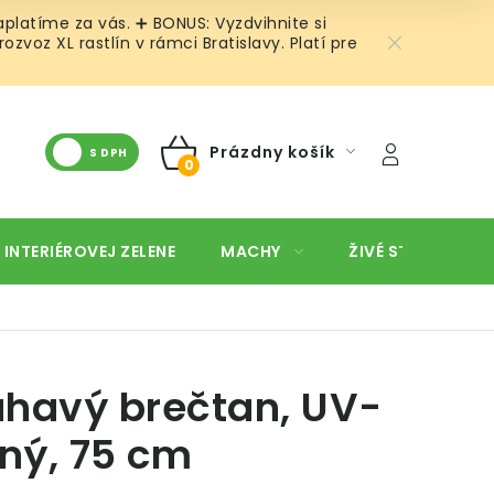
platíme za vás. ➕ BONUS: Vyzdvihnite si
oz XL rastlín v rámci Bratislavy. Platí pre
Prázdny košík
S DPH
NÁKUPNÝ
KOŠÍK
 INTERIÉROVEJ ZELENE
MACHY
ŽIVÉ STENY
O
ahavý brečtan, UV-
tný, 75 cm