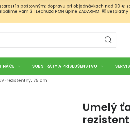
 starostí s poštovným: dopravu pri objednávkach nad 90 € za
ibalíme vám 3 l Lechuza PON úplne ZADARMO. 🆓 Bezplatný rozv
TINÁČE
SUBSTRÁTY A PRÍSLUŠENSTVO
SERVIS
UV-rezistentný, 75 cm
Umelý ť
rezisten