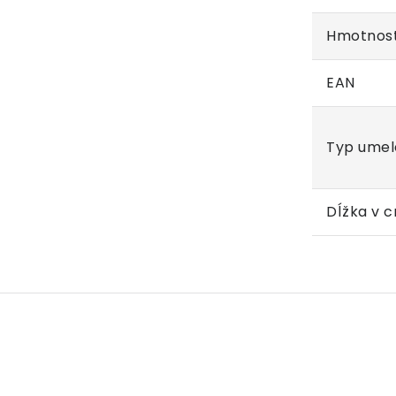
Hmotnos
EAN
Typ umele
Dĺžka v 