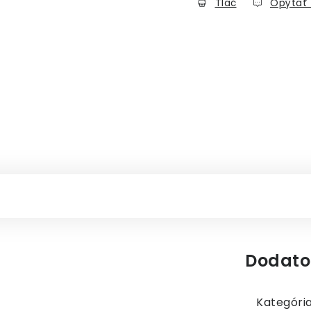
Tlač
Opýtať 
Dodato
Kategóri