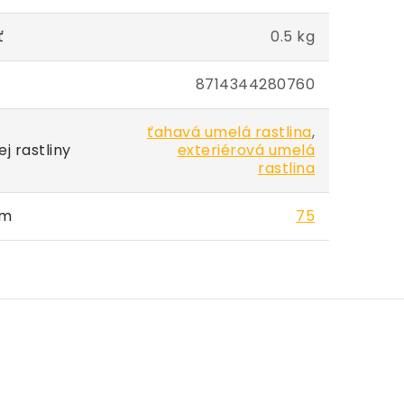
ť
0.5 kg
8714344280760
ťahavá umelá rastlina
,
j rastliny
exteriérová umelá
rastlina
cm
75