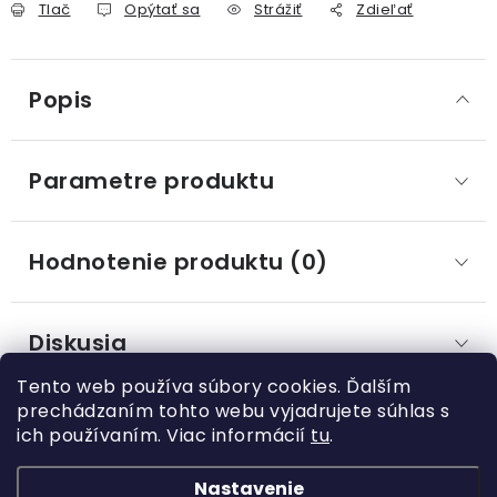
Tlač
Opýtať sa
Strážiť
Zdieľať
Popis
Parametre produktu
Hodnotenie produktu (0)
Diskusia
Tento web používa súbory cookies. Ďalším
prechádzaním tohto webu vyjadrujete súhlas s
ich používaním. Viac informácií
tu
.
Z
á
Nastavenie
Kategórie