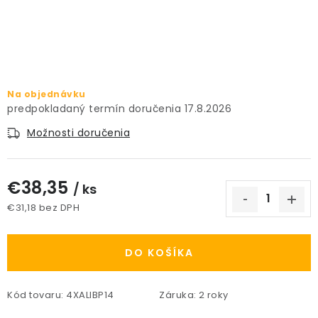
PRÍSLUŠENSTVO
KVETINÁČE
KVETINÁČE A OBALY NA RASTLINY
Na objednávku
17.8.2026
ZNAČKY
Možnosti doručenia
Obchodné podmienky
€38,35
/ ks
Podmienky ochrany osobných údajov
O nás
€31,18 bez DPH
Spôsoby platby
Informácie o doprave
Jednotková cena:
Kontakt / Právne údaje
DO KOŠÍKA
Kód tovaru:
4XALIBP14
Záruka
:
2 roky