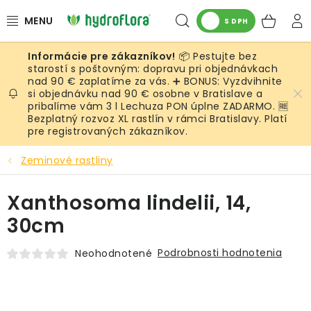
Prejsť
Hľadať
NÁK
na
S DPH
obsah
KOŠ
📦 Pestujte bez
RASTLINY
starostí s poštovným: dopravu pri objednávkach
nad 90 € zaplatíme za vás. ➕ BONUS: Vyzdvihnite
si objednávku nad 90 € osobne v Bratislave a
UMELÉ RASTLINY
pribalíme vám 3 l Lechuza PON úplne ZADARMO. 🆓
Bezplatný rozvoz XL rastlín v rámci Bratislavy. Platí
KVETINÁČE
pre registrovaných zákazníkov.
Zeminové rastliny
SUBSTRÁTY A PRÍSLUŠENSTVO
Xanthosoma lindelii, 14,
SERVIS INTERIÉROVEJ ZELENE
30cm
MACHY
Podrobnosti hodnotenia
Neohodnotené
ŽIVÉ STENY