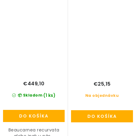
€449,10
€25,15
(1 ks)
📦 Skladom
Na objednávku
DO KOŠÍKA
DO KOŠÍKA
Beaucarnea recurvata
alebo inak u nás...