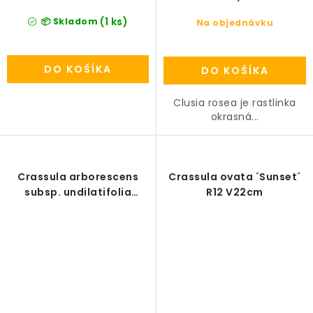
(1 ks)
📦 Skladom
Na objednávku
DO KOŠÍKA
DO KOŠÍKA
Clusia rosea je rastlinka
okrasná...
Crassula arborescens
Crassula ovata ´Sunset´
subsp. undilatifolia
R12 V22cm
'Curly' R30cm V60cm