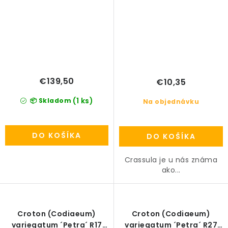
€139,50
€10,35
(1 ks)
📦 Skladom
Na objednávku
DO KOŠÍKA
DO KOŠÍKA
Crassula je u nás známa
ako...
Croton (Codiaeum)
Croton (Codiaeum)
variegatum ´Petra´ R17
variegatum ´Petra´ R27