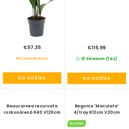
€57,35
€115,99
Na objednávku
(1 ks)
📦 Skladom
DO KOŠÍKA
DO KOŠÍKA
Beaucarnea recurvata
Begonia 'Maculata'
rozkonárená R40 V120cm
4/tray R12cm V20cm
Novinka