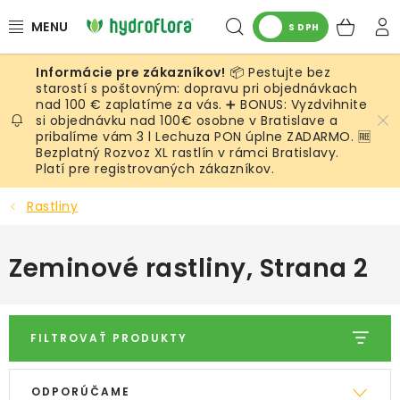
Prejsť
Hľadať
NÁK
na
S DPH
obsah
KOŠ
📦 Pestujte bez
RASTLINY
starostí s poštovným: dopravu pri objednávkach
nad 100 € zaplatíme za vás. ➕ BONUS: Vyzdvihnite
si objednávku nad 100€ osobne v Bratislave a
UMELÉ RASTLINY
pribalíme vám 3 l Lechuza PON úplne ZADARMO. 🆓
Bezplatný Rozvoz XL rastlín v rámci Bratislavy.
KVETINÁČE
Platí pre registrovaných zákazníkov.
Rastliny
SUBSTRÁTY A PRÍSLUŠENSTVO
Zeminové rastliny
, Strana 2
SERVIS INTERIÉROVEJ ZELENE
MACHY
FILTROVAŤ PRODUKTY
ŽIVÉ STENY
V
R
ODPORÚČAME