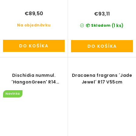
€89,50
€93,11
Na objednávku
(1 ks)
📦 Skladom
DO KOŠÍKA
DO KOŠÍKA
Dischidia nummul.
Dracaena fragrans ´Jade
'HangonGreen' R14
Jewel´ R17 V55cm
V40cm
Novinka