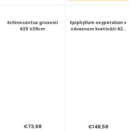
Echinocactus grusonii
Epiphyllum oxypetalum v
R25 V28cm
závesnom kvetináči R25
V70cm
€73,68
€148,58