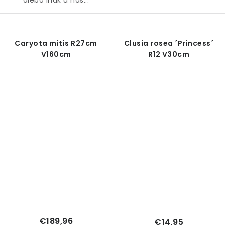
Caryota mitis R27cm
Clusia rosea ´Princess´
V160cm
R12 V30cm
€189,96
€14,95