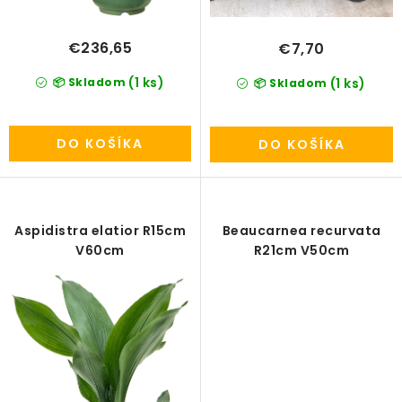
PRÍSLUŠENSTVO
€236,65
€7,70
KVETINÁČE
(1 ks)
📦 Skladom
(1 ks)
📦 Skladom
KVETINÁČE A OBALY NA RASTLINY
DO KOŠÍKA
DO KOŠÍKA
ZNAČKY
Obchodné podmienky
Aspidistra elatior R15cm
Beaucarnea recurvata
Podmienky ochrany osobných údajov
O nás
V60cm
R21cm V50cm
Spôsoby platby
Informácie o doprave
Kontakt / Právne údaje