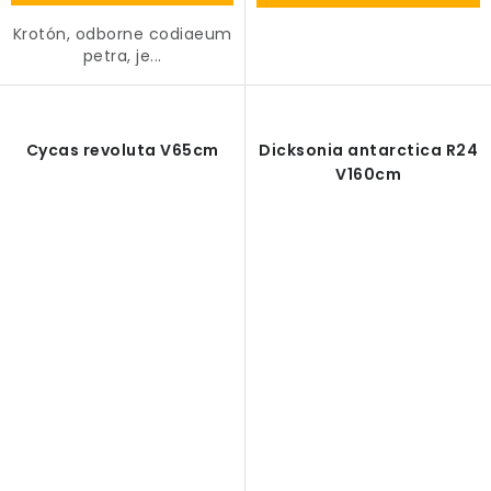
Krotón, odborne codiaeum
petra, je...
Cycas revoluta V65cm
Dicksonia antarctica R24
V160cm