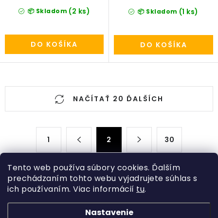
(2 ks)
📦 Skladom
(1 ks)
📦 Skladom
DO KOŠÍKA
DO KOŠÍKA
O
NAČÍTAŤ 20 ĎALŠÍCH
v
l
á
S
d
1
2
30
t
a
r
c
á
Tento web používa súbory cookies. Ďalším
n
i
prechádzaním tohto webu vyjadrujete súhlas s
ich používaním. Viac informácií
tu
.
k
Z
e
o
p
á
Nastavenie
v
Kategórie