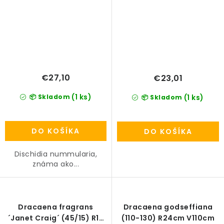
€27,10
€23,01
(1 ks)
📦 Skladom
(1 ks)
📦 Skladom
DO KOŠÍKA
DO KOŠÍKA
Dischidia nummularia,
známa ako...
Dracaena fragrans
Dracaena godseffiana
´Janet Craig´ (45/15) R19
(110-130) R24cm V110cm