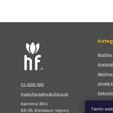
O
v
Z
l
á
á
Kateg
d
p
a
ä
Rastliny
c
t
Kvetiná
i
i
e
Machov
e
p
Umelé k
02 3266 1981
r
Dekorác
hydroflora@hydroflora.sk
v
Doplnky
Rybničná 38/o
k
Tento web
831 06, Bratislava-Vajnory