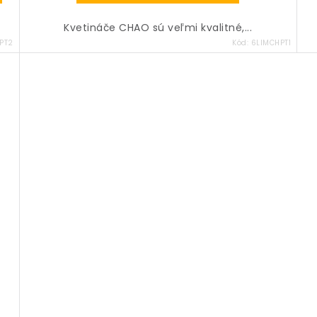
Kvetináče CHAO sú veľmi kvalitné,...
PT2
Kód:
6LIMCHPT1