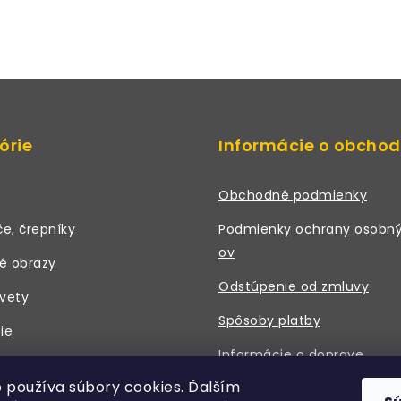
órie
Informácie o obcho
Obchodné podmienky
če, črepníky
Podmienky ochrany osobný
ov
é obrazy
Odstúpenie od zmluvy
vety
Spôsoby platby
ie
Informácie o doprave
 a príslušenstvo
 používa súbory cookies. Ďalším
Právne údaje / Kontakt