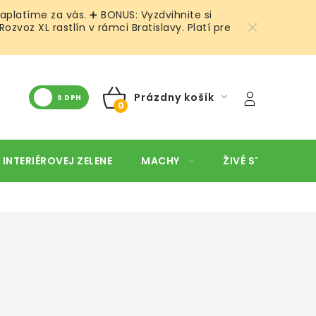
aplatíme za vás. ➕ BONUS: Vyzdvihnite si
voz XL rastlín v rámci Bratislavy. Platí pre
Prázdny košík
S DPH
NÁKUPNÝ
KOŠÍK
 INTERIÉROVEJ ZELENE
MACHY
ŽIVÉ STENY
O