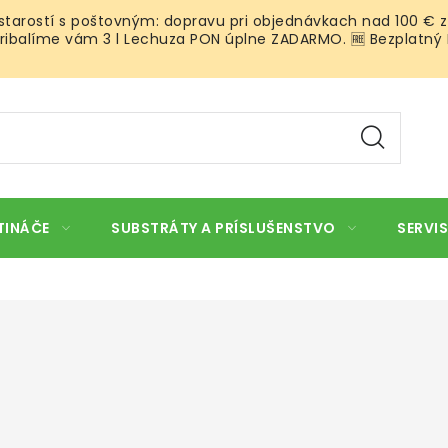
 starostí s poštovným: dopravu pri objednávkach nad 100 € z
ibalíme vám 3 l Lechuza PON úplne ZADARMO. 🆓 Bezplatný Roz
TINÁČE
SUBSTRÁTY A PRÍSLUŠENSTVO
SERVIS