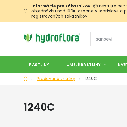
Prejsť
📦 Pestujte bez
na
objednávku nad 100€ osobne v Bratislave a pr
obsah
registrovaných zákazníkov.
RASTLINY
UMELÉ RASTLINY
KVE
Domov
Predávané značky
1240C
1240C