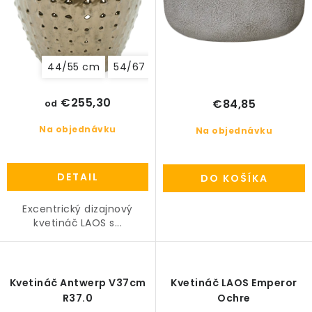
o
PRÍSLUŠENSTVO
v
KVETINÁČE
44/55 cm
54/67 cm
64/80 cm
KVETINÁČE A OBALY NA RASTLINY
€255,30
€84,85
od
ZNAČKY
Na objednávku
Na objednávku
Obchodné podmienky
DETAIL
DO KOŠÍKA
Podmienky ochrany osobných údajov
O nás
Spôsoby platby
Informácie o doprave
Excentrický dizajnový
kvetináč LAOS s...
Kontakt / Právne údaje
Kvetináč Antwerp V37cm
Kvetináč LAOS Emperor
R37.0
Ochre