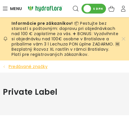
Prejsť
Hľadať
NÁK
na
S DPH
obsah
KOŠ
📦 Pestujte bez
RASTLINY
starostí s poštovným: dopravu pri objednávkach
nad 100 € zaplatíme za vás. ➕ BONUS: Vyzdvihnite
si objednávku nad 100€ osobne v Bratislave a
UMELÉ RASTLINY
pribalíme vám 3 l Lechuza PON úplne ZADARMO. 🆓
Bezplatný Rozvoz XL rastlín v rámci Bratislavy.
KVETINÁČE
Platí pre registrovaných zákazníkov.
Predávané značky
SUBSTRÁTY A PRÍSLUŠENSTVO
SERVIS INTERIÉROVEJ ZELENE
Private Label
MACHY
ŽIVÉ STENY