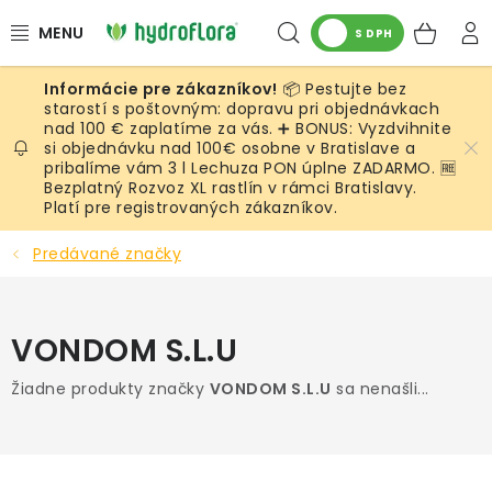
Prejsť
Hľadať
NÁK
na
S DPH
obsah
KOŠ
📦 Pestujte bez
RASTLINY
starostí s poštovným: dopravu pri objednávkach
nad 100 € zaplatíme za vás. ➕ BONUS: Vyzdvihnite
si objednávku nad 100€ osobne v Bratislave a
UMELÉ RASTLINY
pribalíme vám 3 l Lechuza PON úplne ZADARMO. 🆓
Bezplatný Rozvoz XL rastlín v rámci Bratislavy.
KVETINÁČE
Platí pre registrovaných zákazníkov.
Predávané značky
SUBSTRÁTY A PRÍSLUŠENSTVO
SERVIS INTERIÉROVEJ ZELENE
VONDOM S.L.U
MACHY
Žiadne produkty značky
VONDOM S.L.U
sa nenašli...
ŽIVÉ STENY