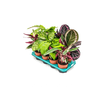
ODBORNÉ ČLÁNKY
MACHOVÉ STENY
INTERIÉROVÉ DEKORÁCIE
BLOG
NA OBJEDNÁVKU
AKCIA
NOVINKY
TEDE
SUBSTRÁTY A HNOJIVÁ