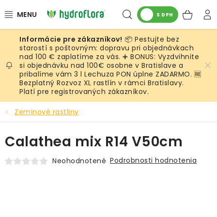
Prejsť
Hľadať
NÁK
na
S DPH
obsah
KOŠ
📦 Pestujte bez
RASTLINY
starostí s poštovným: dopravu pri objednávkach
nad 100 € zaplatíme za vás. ➕ BONUS: Vyzdvihnite
si objednávku nad 100€ osobne v Bratislave a
UMELÉ RASTLINY
pribalíme vám 3 l Lechuza PON úplne ZADARMO. 🆓
Bezplatný Rozvoz XL rastlín v rámci Bratislavy.
KVETINÁČE
Platí pre registrovaných zákazníkov.
Zeminové rastliny
SUBSTRÁTY A PRÍSLUŠENSTVO
Calathea mix R14 V50cm
SERVIS INTERIÉROVEJ ZELENE
Podrobnosti hodnotenia
Neohodnotené
MACHY
ŽIVÉ STENY