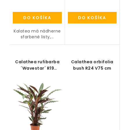
DO KOŠÍKA
DO KOŠÍKA
Kalatea má nádherne
sfarbené listy,...
Calathea rufibarba
Calathea orbifolia
´Wavestar´ R19
bush R24 V75 cm
V75cm