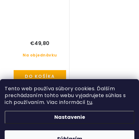
€49,80
Na objednávku
DO KOŠÍKA
Tento web používa súbory cookies. Ďalším
prechádzaním tohto webu vyjadrujete súhlas s
ich používaním. Viac informácií
tu
.
Z
á
Nastavenie
Kategórie
p
ä
Rastliny
Informácie o obchode
t
Súhlasím