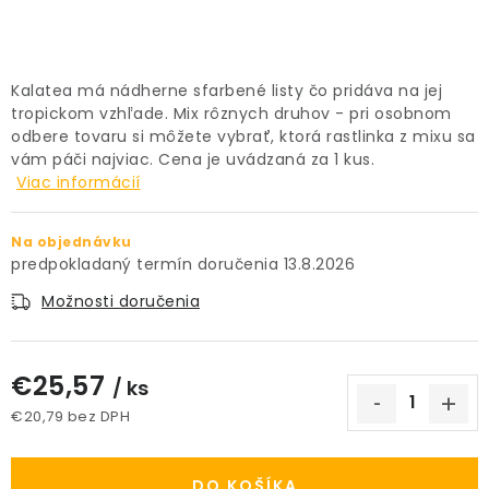
PRÍSLUŠENSTVO
KVETINÁČE
Kalatea má nádherne sfarbené listy čo pridáva na jej
tropickom vzhľade. Mix rôznych druhov - pri osobnom
odbere tovaru si môžete vybrať, ktorá rastlinka z mixu sa
KVETINÁČE A OBALY NA RASTLINY
vám páči najviac. Cena je uvádzaná za 1 kus.
Viac informácií
ZNAČKY
Na objednávku
Obchodné podmienky
13.8.2026
Podmienky ochrany osobných údajov
O nás
Možnosti doručenia
Spôsoby platby
Informácie o doprave
Kontakt / Právne údaje
€25,57
/ ks
€20,79 bez DPH
Jednotková cena:
DO KOŠÍKA