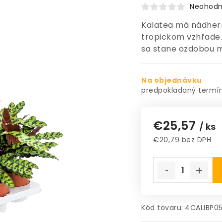
Neohodn
Kalatea má nádherne
tropickom vzhľade
sa stane ozdobou m
Na objednávku
€25,57
/ ks
€20,79 bez DPH
Jednotková cena
Kód tovaru:
4CALIBP0