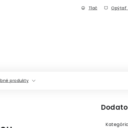
Tlač
Opýtať 
bné produkty
Dodato
Kategóri