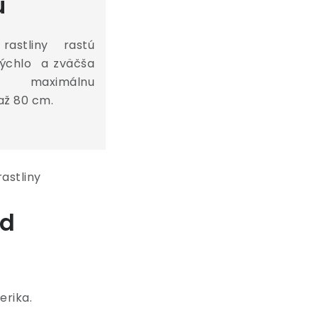
u
astliny rastú
rýchlo a zväčša
jú maximálnu
až 80 cm.
od
erika.