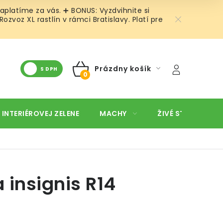
aplatíme za vás. ➕ BONUS: Vyzdvihnite si
voz XL rastlín v rámci Bratislavy. Platí pre
Prázdny košík
S DPH
NÁKUPNÝ
KOŠÍK
 INTERIÉROVEJ ZELENE
MACHY
ŽIVÉ STENY
O
 insignis R14