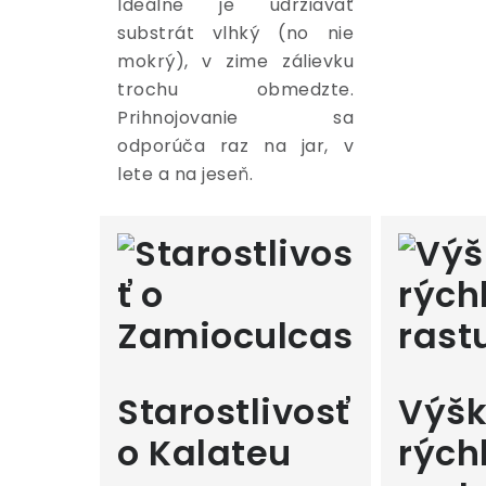
Ideálne je udržiavať
substrát vlhký (no nie
mokrý), v zime zálievku
trochu obmedzte.
Prihnojovanie sa
odporúča raz na jar, v
lete a na jeseň.
Starostlivosť
Výšk
o Kalateu
rých