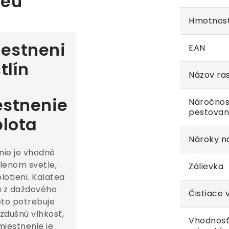
heu
Hmotnos
EAN
Názov ras
stnenie
Náročnos
pestovan
plota
Nároky na
ie je vhodné
lenom svetle,
Zálievka
olotieni. Kalatea
 z daždového
Čistiace 
eto potrebuje
zdušnú vlhkosť,
Vhodnosť
miestnenie je