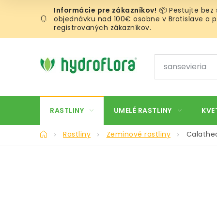
Prejsť
📦 Pestujte bez
na
objednávku nad 100€ osobne v Bratislave a pr
obsah
registrovaných zákazníkov.
RASTLINY
UMELÉ RASTLINY
KVE
Domov
Rastliny
Zeminové rastliny
Calathea