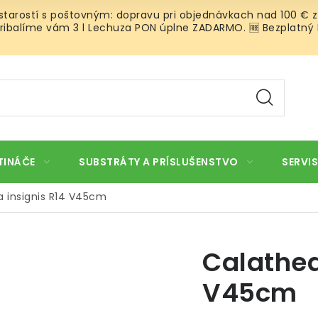
 starostí s poštovným: dopravu pri objednávkach nad 100 € z
ibalíme vám 3 l Lechuza PON úplne ZADARMO. 🆓 Bezplatný Roz
TINÁČE
SUBSTRÁTY A PRÍSLUŠENSTVO
SERVIS
 insignis R14 V45cm
Calathea
V45cm