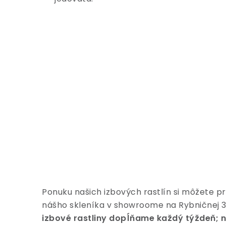
Ponuku našich izbových rastlín si môžete pr
nášho skleníka v showroome na Rybničnej 3
izbové rastliny dopĺňame každý týždeň; n