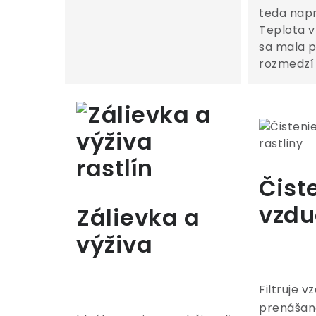
teda napr
Teplota v
sa mala 
rozmedzí 
Čist
vzdu
Zálievka a
výživa
Filtruje 
prenášané