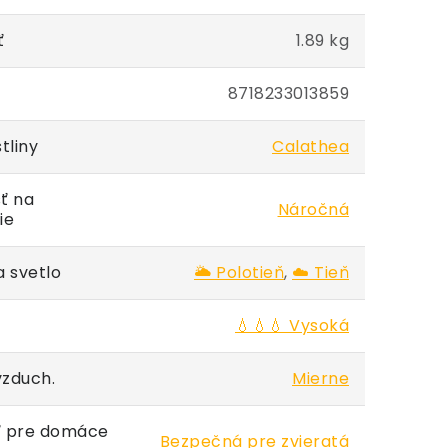
ť
1.89 kg
8718233013859
tliny
Calathea
ť na
Náročná
ie
 svetlo
🌥️ Polotieň
,
☁️ Tieň
💧💧💧 Vysoká
vzduch.
Mierne
 pre domáce
Bezpečná pre zvieratá