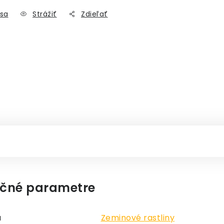
sa
Strážiť
Zdieľať
čné parametre
a
Zeminové rastliny