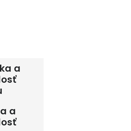
a a
losť