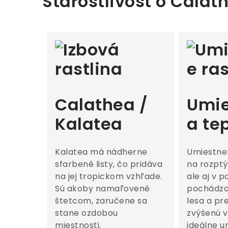
Starostlivosť o Calat
Calathea /
Umie
Kalatea
a te
Kalatea má nádherne
Umiestnen
sfarbené listy, čo pridáva
na rozptý
na jej tropickom vzhľade.
ale aj v p
Sú akoby namaľovené
pochádza
štetcom, zaručene sa
lesa a pr
stane ozdobou
zvýšenú v
miestnosti.
ideálne u