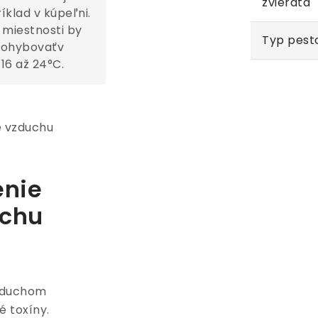
zvieratá
íklad v kúpeľni.
 miestnosti by
Typ pest
pohybovaťv
16 až 24°C.
enie
chu
vzduchom
 toxíny.