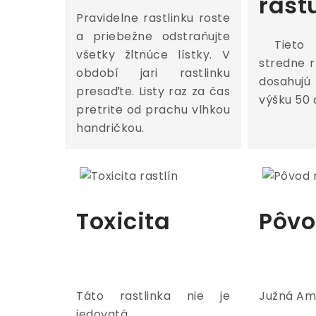
rast
Pravidelne rastlinku roste
a priebežne odstraňujte
Tieto r
všetky žltnúce lístky. V
stredne 
období jari rastlinku
dosahu
presaďte. Listy raz za čas
výšku 50 
pretrite od prachu vlhkou
handričkou.
Toxicita
Pôv
Táto rastlinka nie je
Južná Am
jedovatá.