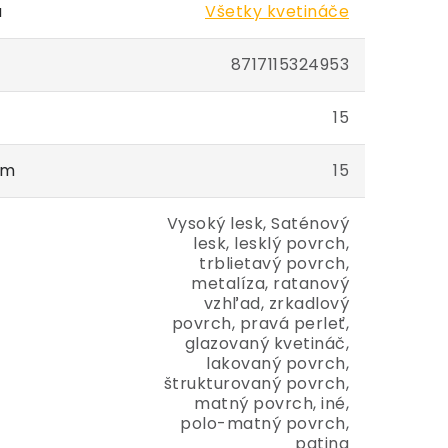
a
Všetky kvetináče
8717115324953
15
cm
15
Vysoký lesk, Saténový
lesk, lesklý povrch,
trblietavý povrch,
metalíza, ratanový
vzhľad, zrkadlový
povrch, pravá perleť,
glazovaný kvetináč,
lakovaný povrch,
štrukturovaný povrch,
matný povrch, iné,
polo-matný povrch,
patina