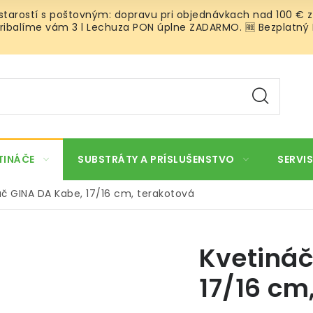
 starostí s poštovným: dopravu pri objednávkach nad 100 € z
ibalíme vám 3 l Lechuza PON úplne ZADARMO. 🆓 Bezplatný Roz
TINÁČE
SUBSTRÁTY A PRÍSLUŠENSTVO
SERVIS
áč GINA DA Kabe, 17/16 cm, terakotová
Kvetináč
17/16 cm