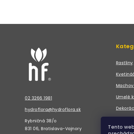
Z
á
Kateg
p
ä
Rastliny
t
Kvetiná
i
Machov
e
Umelé k
02 3266 1981
Dekorác
hydroflora@hydroflora.sk
Doplnky
Rybničná 38/o
Tento web
831 06, Bratislava-Vajnory
prechádza