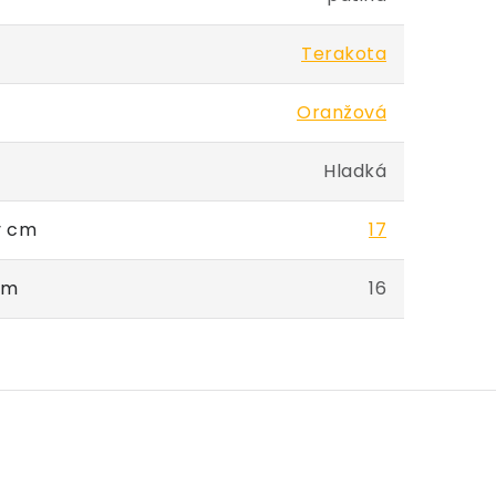
Terakota
Oranžová
Hladká
v cm
17
cm
16