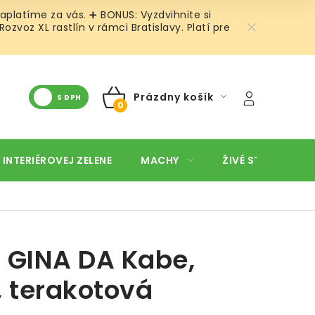
aplatíme za vás. ➕ BONUS: Vyzdvihnite si
voz XL rastlín v rámci Bratislavy. Platí pre
Prázdny košík
S DPH
NÁKUPNÝ
KOŠÍK
 INTERIÉROVEJ ZELENE
MACHY
ŽIVÉ STENY
O
 GINA DA Kabe,
, terakotová