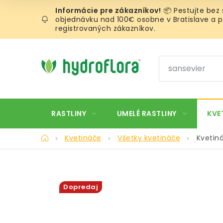
Prejsť
📦 Pestujte bez
na
objednávku nad 100€ osobne v Bratislave a pr
obsah
registrovaných zákazníkov.
RASTLINY
UMELÉ RASTLINY
KVE
Domov
Kvetináče
Všetky kvetináče
Kvetin
Dopredaj