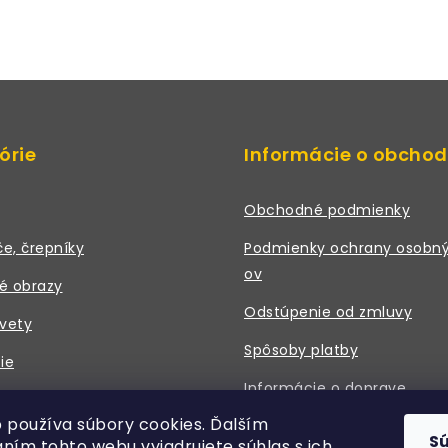
órie
Informácie o obcho
Obchodné podmienky
če, črepníky
Podmienky ochrany osobný
ov
é obrazy
Odstúpenie od zmluvy
vety
Spôsoby platby
ie
Informácie o doprave
 a príslušenstvo
 používa súbory cookies. Ďalším
Právne údaje / Kontakt
S
ním tohto webu vyjadrujete súhlas s ich