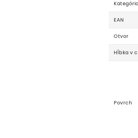
Kategóri
EAN
Otvor
Hĺbka v 
Povrch