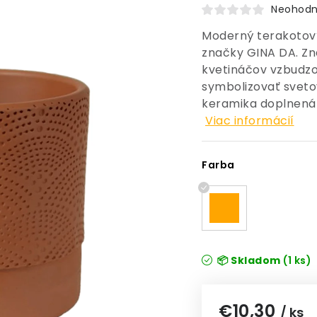
Neohodn
Moderný terakotový
značky GINA DA. Zna
kvetináčov vzbudzo
symbolizovať sveto
keramika doplnená 
Viac informácií
Farba
📦 Skladom
(1 ks)
€10,30
/ ks