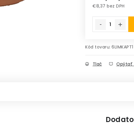
€8,37 bez DPH
Jednotková cena
Kód tovaru:
6LIMKAPT1
Tlač
Opýtať 
Dodato