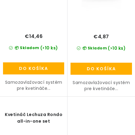
v
PRÍSLUŠENSTVO
KVETINÁČE
€14,46
€4,87
KVETINÁČE A OBALY NA RASTLINY
(>10 ks)
📦 Skladom
(>10 ks)
📦 Skladom
ZNAČKY
DO KOŠÍKA
DO KOŠÍKA
Obchodné podmienky
Podmienky ochrany osobných údajov
O nás
Samozavlažovací systém
Samozavlažovací systém
pre kvetináče...
pre kvetináče...
Spôsoby platby
Informácie o doprave
Kontakt / Právne údaje
Kvetináč Lechuza Rondo
all-in-one set