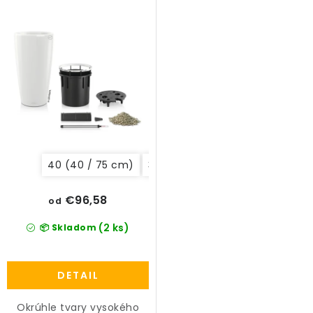
40 (40 / 75 cm)
32 (32 / 56 cm)
€96,58
od
(2 ks)
📦 Skladom
DETAIL
Okrúhle tvary vysokého