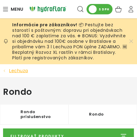
Prejsť
Hľadať
NÁK
na
S DPH
obsah
KOŠ
📦 Pestujte bez
RASTLINY
starostí s poštovným: dopravu pri objednávkach
nad 100 € zaplatíme za vás. ➕ BONUS: Vyzdvihnite
si objednávku nad 100€ osobne v Bratislave a
UMELÉ RASTLINY
pribalíme vám 3 l Lechuza PON úplne ZADARMO. 🆓
Bezplatný Rozvoz XL rastlín v rámci Bratislavy.
KVETINÁČE
Platí pre registrovaných zákazníkov.
Lechuza
SUBSTRÁTY A PRÍSLUŠENSTVO
Rondo
SERVIS INTERIÉROVEJ ZELENE
MACHY
Rondo
Rondo
príslušenstvo
ŽIVÉ STENY
FILTROVAŤ PRODUKTY