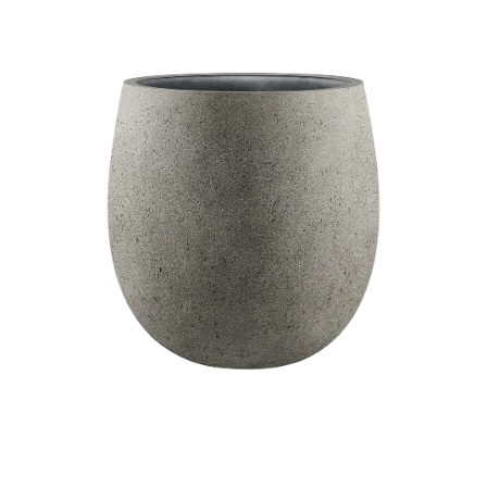
ODBORNÉ ČLÁNKY
MACHOVÉ STENY
INTERIÉROVÉ DEKORÁCIE
BLOG
NA OBJEDNÁVKU
AKCIA
NOVINKY
TEDE
SUBSTRÁTY A HNOJIVÁ