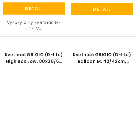
DETAIL
DETAIL
Vysoký dlhý kvetináč D-
LITE. V...
Kvetináč GRIGIO (D-lite)
Kvetináč GRIGIO (D-lite)
High Box Low, 80x30/68
Balloon M, 42/42cm,
cm, prírodná betónová
antracitová betónová