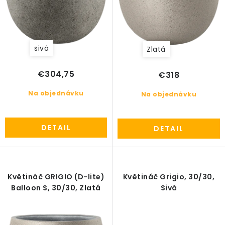
o
PRÍSLUŠENSTVO
v
KVETINÁČE
sivá
Zlatá
KVETINÁČE A OBALY NA RASTLINY
€304,75
€318
ZNAČKY
Na objednávku
Na objednávku
Obchodné podmienky
DETAIL
DETAIL
Podmienky ochrany osobných údajov
O nás
Spôsoby platby
Informácie o doprave
Kontakt / Právne údaje
Květináč GRIGIO (D-lite)
Květináč Grigio, 30/30,
Balloon S, 30/30, Zlatá
Sivá