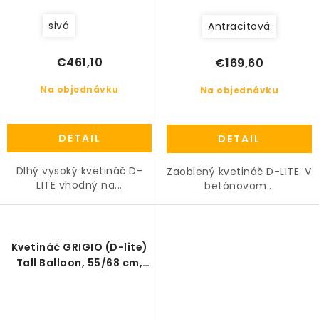
sivá
Antracitová
€461,10
€169,60
Na objednávku
Na objednávku
DETAIL
DETAIL
Dlhý vysoký kvetináč D-
Zaoblený kvetináč D-LITE. V
LITE vhodný na...
betónovom...
Kvetináč GRIGIO (D-lite)
Tall Balloon, 55/68 cm,
antracitová betónová