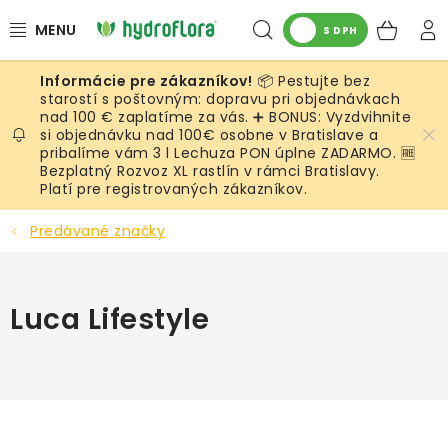
Prejsť
Hľadať
NÁK
na
S DPH
obsah
KOŠ
📦 Pestujte bez
RASTLINY
starostí s poštovným: dopravu pri objednávkach
nad 100 € zaplatíme za vás. ➕ BONUS: Vyzdvihnite
si objednávku nad 100€ osobne v Bratislave a
UMELÉ RASTLINY
pribalíme vám 3 l Lechuza PON úplne ZADARMO. 🆓
Bezplatný Rozvoz XL rastlín v rámci Bratislavy.
KVETINÁČE
Platí pre registrovaných zákazníkov.
Predávané značky
SUBSTRÁTY A PRÍSLUŠENSTVO
SERVIS INTERIÉROVEJ ZELENE
Luca Lifestyle
MACHY
ŽIVÉ STENY