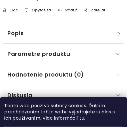
Tlač
Opýtať sa
Strážiť
Zdieľať
Popis
Parametre produktu
Hodnotenie produktu (0)
Diskusia
Tento web používa súbory cookies. Ďalším
prechádzaním tohto webu vyjadrujete súhlas s
ich používaním. Viac informácií
tu
.
Z