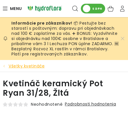
Prejsť
Hľadať
NÁK
na
S DPH
obsah
KOŠ
📦 Pestujte bez
RASTLINY
starostí s poštovným: dopravu pri objednávkach
nad 100 € zaplatíme za vás. ➕ BONUS: Vyzdvihnite
si objednávku nad 100€ osobne v Bratislave a
UMELÉ RASTLINY
pribalíme vám 3 l Lechuza PON úplne ZADARMO. 🆓
Bezplatný Rozvoz XL rastlín v rámci Bratislavy.
KVETINÁČE
Platí pre registrovaných zákazníkov.
Všetky kvetináče
SUBSTRÁTY A PRÍSLUŠENSTVO
Kvetináč keramický Pot
SERVIS INTERIÉROVEJ ZELENE
Ryan 31/28, Žltá
MACHY
Podrobnosti hodnotenia
Neohodnotené
ŽIVÉ STENY