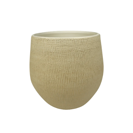
ODBORNÉ ČLÁNKY
MACHOVÉ STENY
INTERIÉROVÉ DEKORÁCIE
BLOG
NA OBJEDNÁVKU
AKCIA
NOVINKY
TEDE
SUBSTRÁTY A HNOJIVÁ