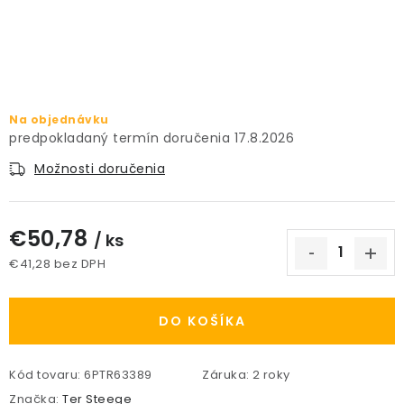
PRÍSLUŠENSTVO
KVETINÁČE
KVETINÁČE A OBALY NA RASTLINY
Na objednávku
17.8.2026
ZNAČKY
Možnosti doručenia
Obchodné podmienky
€50,78
/ ks
Podmienky ochrany osobných údajov
O nás
€41,28 bez DPH
Spôsoby platby
Informácie o doprave
Jednotková cena:
Kontakt / Právne údaje
DO KOŠÍKA
Kód tovaru:
6PTR63389
Záruka
:
2 roky
Značka:
Ter Steege