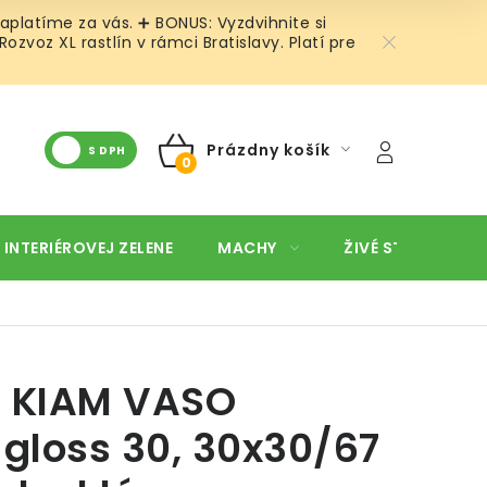
aplatíme za vás. ➕ BONUS: Vyzdvihnite si
voz XL rastlín v rámci Bratislavy. Platí pre
Prázdny košík
S DPH
NÁKUPNÝ
KOŠÍK
 INTERIÉROVEJ ZELENE
MACHY
ŽIVÉ STENY
O
č KIAM VASO
gloss 30, 30x30/67