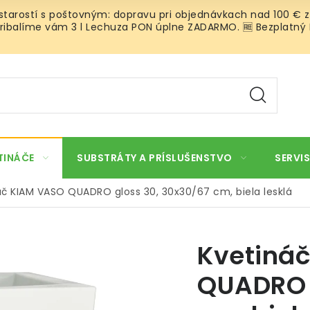
 starostí s poštovným: dopravu pri objednávkach nad 100 € z
ibalíme vám 3 l Lechuza PON úplne ZADARMO. 🆓 Bezplatný Roz
TINÁČE
SUBSTRÁTY A PRÍSLUŠENSTVO
SERVIS
áč KIAM VASO QUADRO gloss 30, 30x30/67 cm, biela lesklá
Kvetiná
QUADRO 