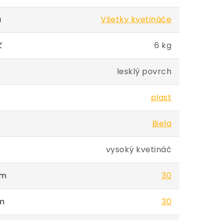
a
Všetky kvetináče
ť
6 kg
lesklý povrch
plast
Biela
vysoký kvetináč
cm
30
cm
30