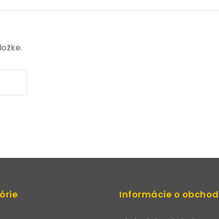
ložke.
órie
Informácie o obcho