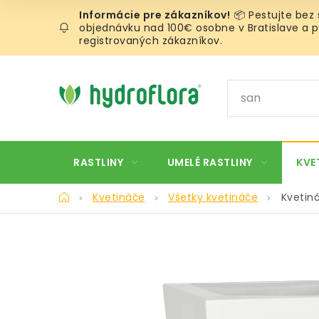
Prejsť
📦 Pestujte bez
na
objednávku nad 100€ osobne v Bratislave a pr
obsah
registrovaných zákazníkov.
RASTLINY
UMELÉ RASTLINY
KVE
Domov
Kvetináče
Všetky kvetináče
Kvetin