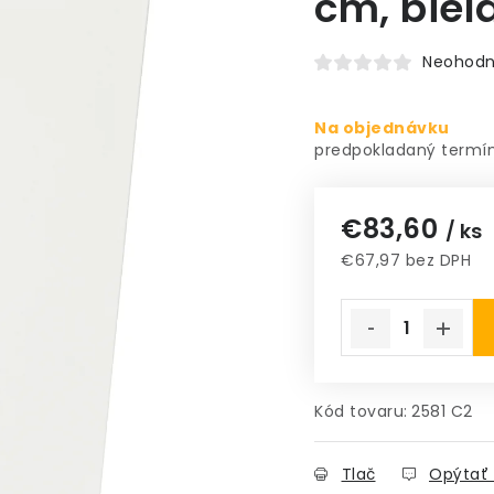
cm, biel
Neohodn
Na objednávku
€83,60
/ ks
€67,97 bez DPH
Jednotková cena
Kód tovaru:
2581 C2
Tlač
Opýtať 