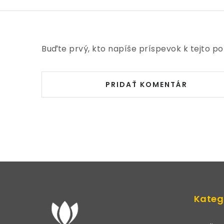
Buďte prvý, kto napíše príspevok k tejto po
PRIDAŤ KOMENTÁR
Z
á
Kateg
p