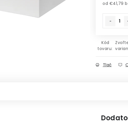
od
€41,79
b
Jednotkov
Kód
Zvoľt
tovaru:
varian
Tlač
O
Dodato