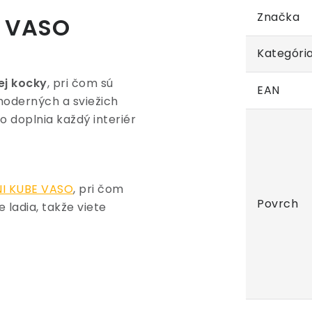
Značka
E VASO
Kategóri
ej kocky
, pri čom sú
EAN
moderných a sviežich
lo doplnia každý interiér
INI KUBE VASO
, pri čom
Povrch
 ladia, takže viete