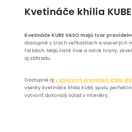
Kvetináče khilia KUB
Kvetináče KUBE VASO majú tvar pravideln
dostupné v troch veľkostiach a viacerých 
farbách. Majú čisté línie a ostré hrany, skve
aj záhradu.
Dostupné aj
v stolovom prevedení khilia M
všetky kvetináče khilia KUBE spolu perfektne
vytvoriť dokonalý súlad v interiéry.