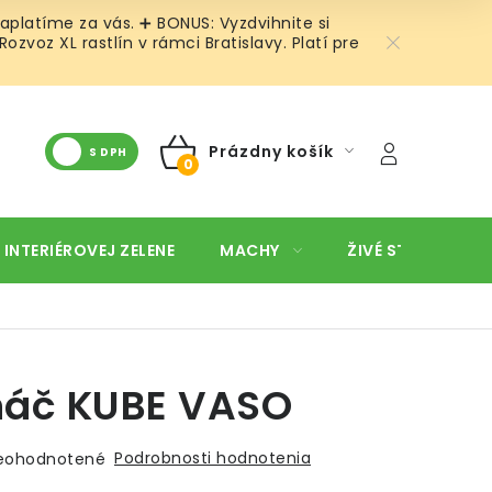
aplatíme za vás. ➕ BONUS: Vyzdvihnite si
voz XL rastlín v rámci Bratislavy. Platí pre
Prázdny košík
S DPH
NÁKUPNÝ
KOŠÍK
 INTERIÉROVEJ ZELENE
MACHY
ŽIVÉ STENY
O
náč KUBE VASO
Podrobnosti hodnotenia
eohodnotené