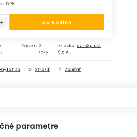
ez DPH
á cena:
DO KOŠÍKA
e
Záruka
:
2
Značka:
euro3plast
t
roky
S.p.A.
pýtať sa
Strážiť
Zdieľať
čné parametre