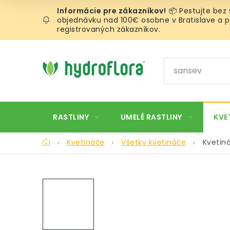
Prejsť
📦 Pestujte bez
na
objednávku nad 100€ osobne v Bratislave a pr
obsah
registrovaných zákazníkov.
RASTLINY
UMELÉ RASTLINY
KVE
Domov
Kvetináče
Všetky kvetináče
Kvetin