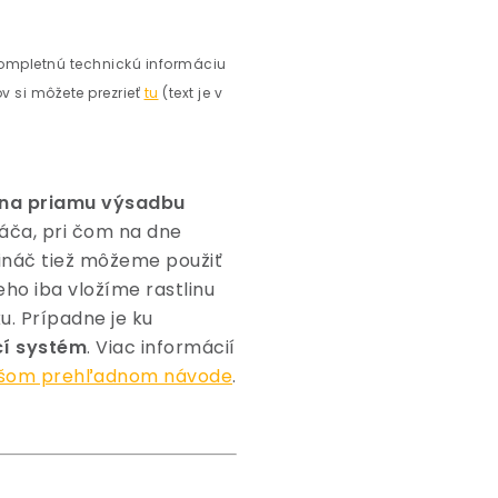
ompletnú technickú informáciu
v si môžete prezrieť
tu
(text je v
 na priamu výsadbu
náča, pri čom na dne
ináč tiež môžeme použiť
ho iba vložíme rastlinu
. Prípadne je ku
í systém
. Viac informácií
ašom prehľadnom návode
.