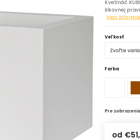
Kvetináč KUBE
šikovnej prav
Viac informá
Veľkosť
Farba
od
€51