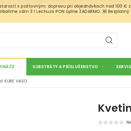
 starostí s poštovným: dopravu pri objednávkach nad 100 € z
ibalíme vám 3 l Lechuza PON úplne ZADARMO. 🆓 Bezplatný Roz
TINÁČE
SUBSTRÁTY A PRÍSLUŠENSTVO
SERVIS
áč KUBE VASO
Kveti
N