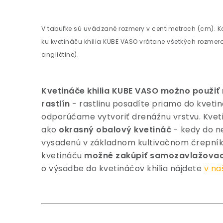
V tabuľke sú uvádzané rozmery v centimetroch (cm). K
ku kvetináču khilia KUBE VASO vrátane všetkých rozmero
angličtine).
Kvetináče khilia KUBE VASO možno použiť
rastlín
- rastlinu posadíte priamo do kveti
odporúčame vytvoriť drenážnu vrstvu. Kvet
ako
okrasný obalový kvetináč
- kedy do ne
vysadenú v základnom kultivačnom črepníku
kvetináču
možné zakúpiť samozavlažovac
o výsadbe do kvetináčov khilia nájdete
v n