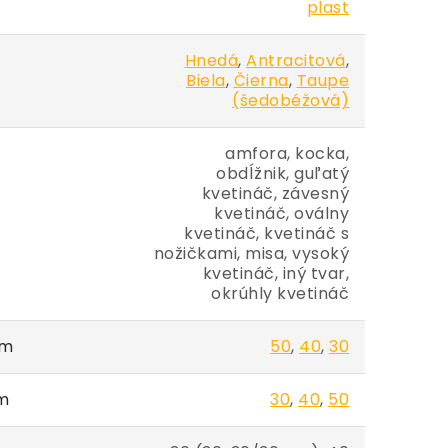
plast
Hnedá
,
Antracitová
,
Biela
,
Čierna
,
Taupe
(šedobéžová)
amfora, kocka,
obdĺžnik, guľatý
kvetináč, závesný
kvetináč, oválny
kvetináč, kvetináč s
nožičkami, misa, vysoký
kvetináč, iný tvar,
okrúhly kvetináč
cm
50
,
40
,
30
cm
30
,
40
,
50