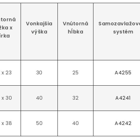
torná
Vonkajšia
Vnútorná
Samozavlažov
žka x
výška
hĺbka
systém
írka
 x 23
30
25
A4255
 x 30
40
32
A4241
 x 38
50
40
A4242