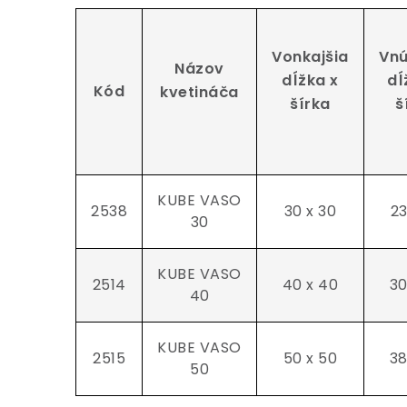
Vonkajšia
Vnú
Názov
dĺžka x
dĺ
Kód
kvetináča
šírka
š
KUBE VASO
2538
30 x 30
23
30
KUBE VASO
2514
40 x 40
30
40
KUBE VASO
2515
50 x 50
38
50