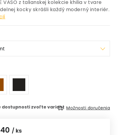
 VASO z talianskej kolekcie khilia v tvare
idelnej kocky skrášli každý moderný interiér.
cií
Možnosti doručenia
,40
/ ks