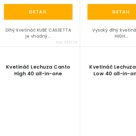
DETAIL
DETAIL
Dlhý kvetináč KUBE CASSETTA
Vysoký dlhý kvetin
je vhodný...
HIGH...
Kód:
2601 S4
Kvetináč Lechuza Canto
Kvetináč Lechuz
High 40 all-in-one
Low 40 all-in-o