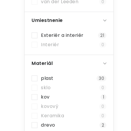
van der Leeden
0
Umiestnenie
Exteriér a interiér
21
Interiér
0
Materiál
plast
30
sklo
0
kov
1
kovový
0
Keramika
0
drevo
2