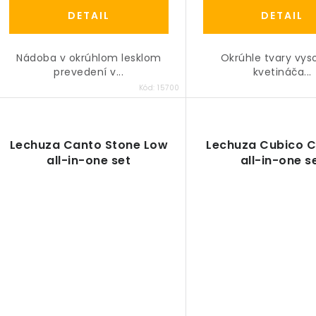
DETAIL
DETAIL
Nádoba v okrúhlom lesklom
Okrúhle tvary vy
prevedení v...
kvetináča...
Kód:
15700
Lechuza Canto Stone Low
Lechuza Cubico 
all-in-one set
all-in-one s