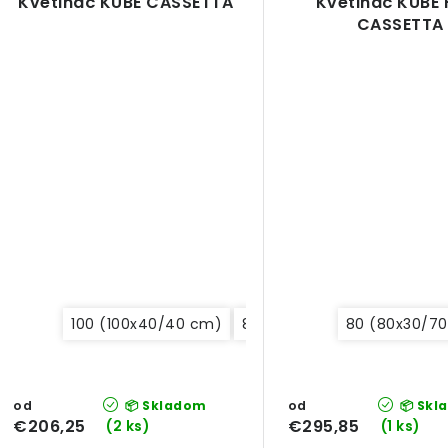
Kvetináč KUBE CASSETTA
Kvetináč KUBE 
CASSETTA
100 (100x40/40 cm)
80 (80x30/30 cm)
80 (80x30/7
80 (8
od
od
📦 Skladom
📦 Skl
€206,25
€295,85
(2 ks)
(1 ks)