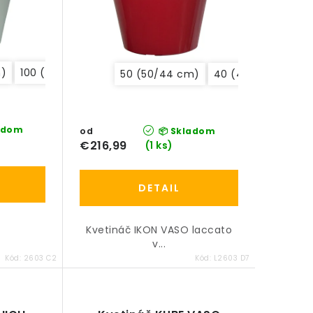
m)
100 (100/89 cm)
50 (50/44 cm)
160 (160/143 cm)
50 (50/44 cm)
40 (40/36 cm)
adom
od
📦 Skladom
€216,99
(1 ks)
DETAIL
Kvetináč IKON VASO laccato
v...
Kód:
2603 C2
Kód:
L2603 D7