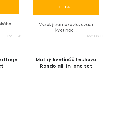
DETAIL
sokého
Vysoký samozavlažovací
kvetináč...
Kód:
15780
Kód:
13600
Cottage
Matný kvetináč Lechuza
et
Rondo all-in-one set