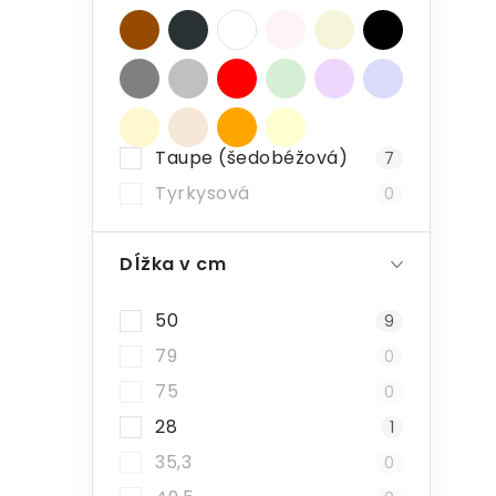
Taupe (šedobéžová)
7
Tyrkysová
0
Dĺžka v cm
50
9
79
0
75
0
28
1
35,3
0