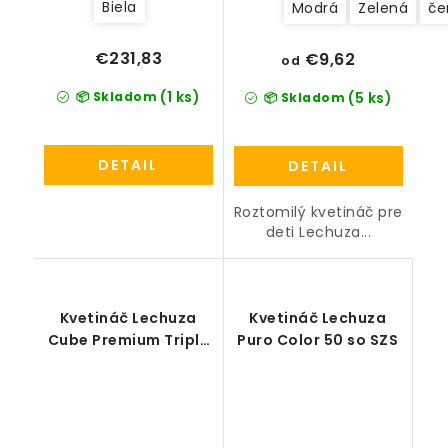
Biela
Modrá
Zelená
če
€231,83
€9,62
od
(1 ks)
📦 Skladom
(5 ks)
📦 Skladom
DETAIL
DETAIL
Roztomilý kvetináč pre
deti Lechuza...
Kvetináč Lechuza
Kvetináč Lechuza
Cube Premium Triple
Puro Color 50 so SZS
all-in-one set