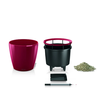
ODBORNÉ ČLÁNKY
MACHOVÉ STENY
INTERIÉROVÉ DEKORÁCIE
BLOG
NA OBJEDNÁVKU
AKCIA
NOVINKY
TEDE
SUBSTRÁTY A HNOJIVÁ