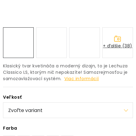
PRÍSLUŠENSTVO
KVETINÁČE
KVETINÁČE A OBALY NA RASTLINY
+ ďalšie (38)
ZNAČKY
Klasický tvar kvetináča a moderný dizajn, to je Lechuza
Obchodné podmienky
Classico LS, ktorým nič nepokazíte! Samozrejmosťou je
samozavlažovací systém.
Viac informácií
Podmienky ochrany osobných údajov
O nás
Spôsoby platby
Informácie o doprave
Veľkosť
Kontakt / Právne údaje
Farba