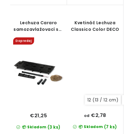
Lechuza Cararo
Kvetináč Lechuza
samozavlažovací set
Classico Color DECO
(vrátane koliesok)
Dopredaj
12 (13 / 12 cm)
14 (
€2,78
€21,25
od
(7 ks)
📦 Skladom
(3 ks)
📦 Skladom