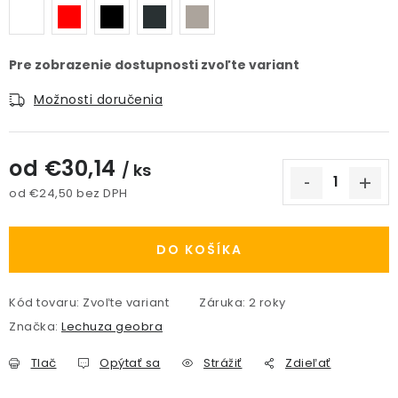
Možnosti doručenia
od
€30,14
/ ks
od
€24,50
bez DPH
Jednotková cena:
DO KOŠÍKA
Kód tovaru:
Zvoľte variant
Záruka
:
2 roky
Značka:
Lechuza geobra
Tlač
Opýtať sa
Strážiť
Zdieľať