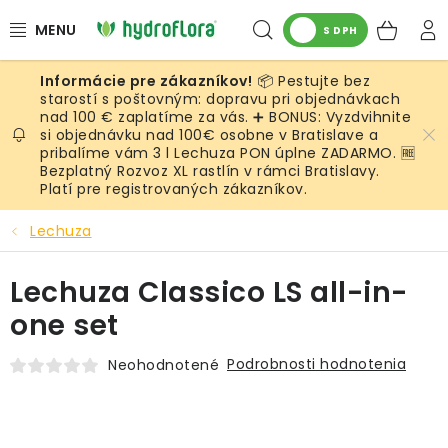
Prejsť
Hľadať
NÁK
na
S DPH
obsah
KOŠ
📦 Pestujte bez
RASTLINY
starostí s poštovným: dopravu pri objednávkach
nad 100 € zaplatíme za vás. ➕ BONUS: Vyzdvihnite
si objednávku nad 100€ osobne v Bratislave a
UMELÉ RASTLINY
pribalíme vám 3 l Lechuza PON úplne ZADARMO. 🆓
Bezplatný Rozvoz XL rastlín v rámci Bratislavy.
KVETINÁČE
Platí pre registrovaných zákazníkov.
Lechuza
SUBSTRÁTY A PRÍSLUŠENSTVO
Lechuza Classico LS all-in-
SERVIS INTERIÉROVEJ ZELENE
one set
MACHY
Podrobnosti hodnotenia
Neohodnotené
ŽIVÉ STENY