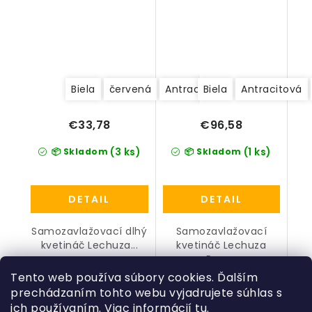
Biela
červená
Antracitová
Biela
Antracitová
€33,78
€96,58
(3 ks)
(1 ks)
📦 Skladom
📦 Skladom
DETAIL
DETAIL
Samozavlažovací dlhý
Samozavlažovací
kvetináč Lechuza...
kvetináč Lechuza
Puro...
Tento web používa súbory cookies. Ďalším
prechádzaním tohto webu vyjadrujete súhlas s
ich používaním. Viac informácií
tu
.