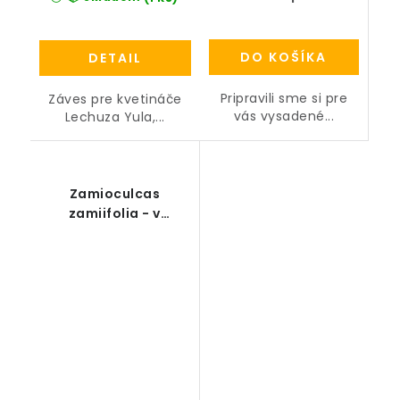
DO KOŠÍKA
DETAIL
Pripravili sme si pre
Záves pre kvetináče
vás vysadené...
Lechuza Yula,...
Zamioculcas
zamiifolia - v
kvetináči Lechuza
Cube 40 all-in-one
set