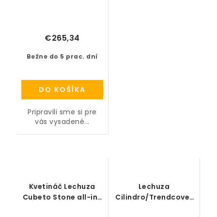
€265,34
Bežne do 5 prac. dní
DO KOŠÍKA
Pripravili sme si pre
vás vysadené...
Kvetináč Lechuza
Lechuza
Cubeto Stone all-in-
Cilindro/Trendcover
one set
23 samozavlažovací