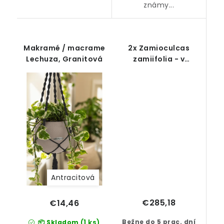
známy...
Makramé / macrame
2x Zamioculcas
Lechuza, Granitová
zamiifolia - v
kvetináči Lechuza
Cilindro 32 all-in-one
set
Antracitová
€285,18
€14,46
Bežne do 5 prac. dní
(1 ks)
📦 Skladom