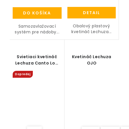
DETAIL
DO KOŠÍKA
Obalový plastový
Samozavlažovací
kvetináč Lechuza...
systém pre nádoby...
Svietiaci kvetináč
Kvetináč Lechuza
Lechuza Canto Low
OJO
LED all-in-one
Dopredaj