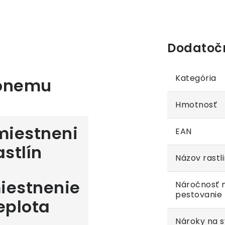
Dodatoč
Kategória
aonemu
Hmotnosť
EAN
Názov rastl
iestnenie
Náročnosť 
pestovanie
eplota
Nároky na s