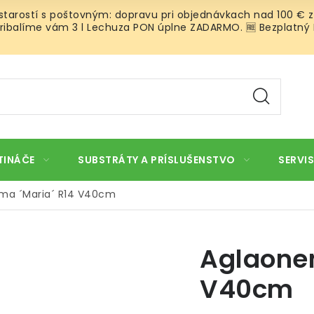
 starostí s poštovným: dopravu pri objednávkach nad 100 € z
ibalíme vám 3 l Lechuza PON úplne ZADARMO. 🆓 Bezplatný Roz
TINÁČE
SUBSTRÁTY A PRÍSLUŠENSTVO
SERVIS
ma ´Maria´ R14 V40cm
Aglaonem
V40cm