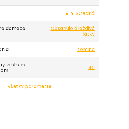
💧💧 Stredná
re domáce
Obsahuje dráždivé
látky
ania
zemina
iny vrátane
40
v cm
Všetky parametre