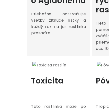
o Aglaonemu
rýc
ra
Priebežne odstraňujte
všetky žltnúce lístky a
Tieto
každý rok na jar rastlinku
pome
presaďte.
zvä
prie
cca 10
Toxicita
Pô
Táto rastlinka môže po
Tropi