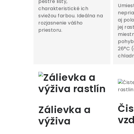
pestré listy,
Umiest
charakteristické ich
nepria
sviežou farbou. Ideálna na
aj pol
rozjasnenie vášho
jej ras
priestoru.
miestn
pohybo
26°C (
chlad
Čis
Zálievka a
vz
výživa