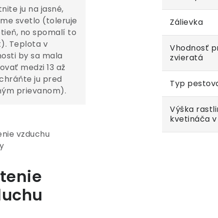
nite ju na jasné,
me svetlo (toleruje
Zálievka
otieň, no spomalí to
t). Teplota v
Vhodnosť p
osti by sa mala
zvieratá
vať medzi 13 až
chráňte ju pred
Typ pestov
ným prievanom).
Výška rastl
kvetináča 
tenie
duchu