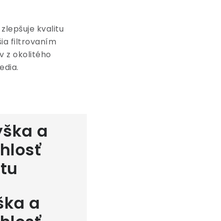
 zlepšuje kvalitu
ia filtrovaním
v z okolitého
edia.
ška a