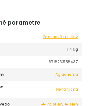
né parametre
Zeminové rastliny
1.4 kg
8718233158437
iny
Aglaonema
na
Nenáročná
vetlo
🌥️ Polotieň
,
☁️ Tieň