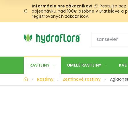
Prejsť
📦 Pestujte bez
na
objednávku nad 100€ osobne v Bratislave a pr
obsah
registrovaných zákazníkov.
RASTLINY
UMELÉ RASTLINY
KVE
Domov
Rastliny
Zeminové rastliny
Aglaone