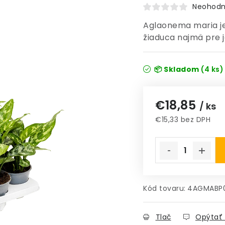
Neohodn
Aglaonema maria je
žiaduca najmä pre j
📦 Skladom
(4 ks)
€18,85
/ ks
€15,33 bez DPH
Jednotková cena
Kód tovaru:
4AGMABP
Tlač
Opýtať 