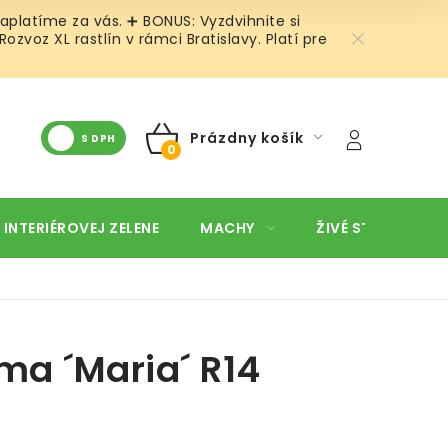
aplatíme za vás. ➕ BONUS: Vyzdvihnite si
voz XL rastlín v rámci Bratislavy. Platí pre
Prázdny košík
S DPH
NÁKUPNÝ
KOŠÍK
 INTERIÉROVEJ ZELENE
MACHY
ŽIVÉ STENY
O
a ´Maria´ R14