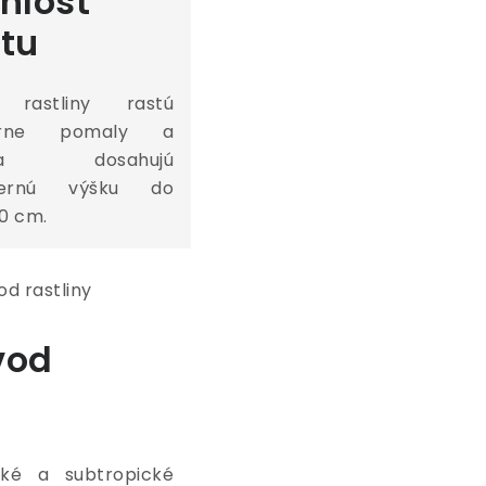
hlosť
stu
 rastliny rastú
rne pomaly a
čša dosahujú
mernú výšku do
0 cm.
vod
cké a subtropické