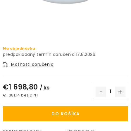
PRÍSLUŠENSTVO
KVETINÁČE
KVETINÁČE A OBALY NA RASTLINY
Na objednávku
ZNAČKY
17.8.2026
Možnosti doručenia
Obchodné podmienky
Podmienky ochrany osobných údajov
O nás
€1 698,80
Spôsoby platby
Informácie o doprave
/ ks
€1 381,14 bez DPH
Kontakt / Právne údaje
Jednotková cena:
DO KOŠÍKA