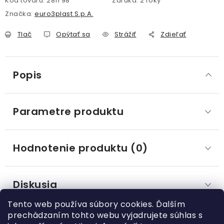
Kód tovaru:
2811 98
Záruka
:
2 roky
Značka:
euro3plast S.p.A.
Tlač
Opýtať sa
Strážiť
Zdieľať
Popis
Parametre produktu
Hodnotenie produktu (0)
Diskusia
Tento web používa súbory cookies. Ďalším
prechádzaním tohto webu vyjadrujete súhlas s