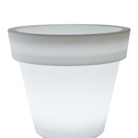
ODBORNÉ ČLÁNKY
MACHOVÉ STENY
INTERIÉROVÉ DEKORÁCIE
BLOG
NA OBJEDNÁVKU
AKCIA
NOVINKY
TEDE
SUBSTRÁTY A HNOJIVÁ