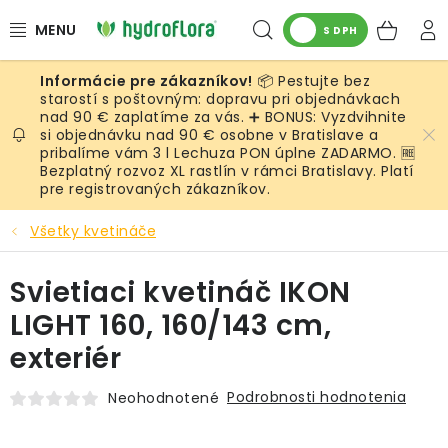
Prejsť
Hľadať
NÁK
na
S DPH
obsah
KOŠ
📦 Pestujte bez
RASTLINY
starostí s poštovným: dopravu pri objednávkach
nad 90 € zaplatíme za vás. ➕ BONUS: Vyzdvihnite
si objednávku nad 90 € osobne v Bratislave a
UMELÉ RASTLINY
pribalíme vám 3 l Lechuza PON úplne ZADARMO. 🆓
Bezplatný rozvoz XL rastlín v rámci Bratislavy. Platí
KVETINÁČE
pre registrovaných zákazníkov.
Všetky kvetináče
SUBSTRÁTY A PRÍSLUŠENSTVO
Svietiaci kvetináč IKON
SERVIS INTERIÉROVEJ ZELENE
LIGHT 160, 160/143 cm,
MACHY
exteriér
ŽIVÉ STENY
Podrobnosti hodnotenia
Neohodnotené