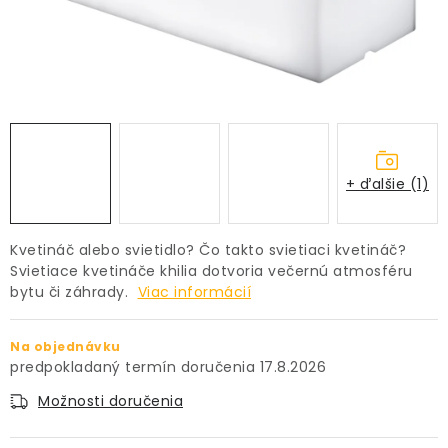
PRÍSLUŠENSTVO
KVETINÁČE
KVETINÁČE A OBALY NA RASTLINY
ZNAČKY
+ ďalšie (1)
Obchodné podmienky
Kvetináč alebo svietidlo? Čo takto svietiaci kvetináč?
Podmienky ochrany osobných údajov
O nás
Svietiace kvetináče khilia dotvoria večernú atmosféru
bytu či záhrady.
Viac informácií
Spôsoby platby
Informácie o doprave
Kontakt / Právne údaje
Na objednávku
17.8.2026
Možnosti doručenia