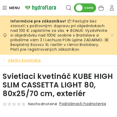
Prejsť
Hľadať
NÁK
na
S DPH
obsah
KOŠ
📦 Pestujte bez
RASTLINY
starostí s poštovným: dopravu pri objednávkach
nad 100 € zaplatíme za vás. ➕ BONUS: Vyzdvihnite
si objednávku nad 100€ osobne v Bratislave a
UMELÉ RASTLINY
pribalíme vám 3 l Lechuza PON úplne ZADARMO. 🆓
Bezplatný Rozvoz XL rastlín v rámci Bratislavy.
KVETINÁČE
Platí pre registrovaných zákazníkov.
Všetky kvetináče
SUBSTRÁTY A PRÍSLUŠENSTVO
Svietiaci kvetináč KUBE HIGH
SERVIS INTERIÉROVEJ ZELENE
SLIM CASSETTA LIGHT 80,
MACHY
80x25/70 cm, exteriér
ŽIVÉ STENY
Podrobnosti hodnotenia
Neohodnotené