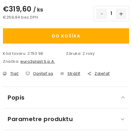
€319,60
/ ks
€259,84 bez DPH
Jednotková cena:
DO KOŠÍKA
Kód tovaru:
2793 98
Záruka
:
2 roky
Značka:
euro3plast S.p.A.
Tlač
Opýtať sa
Strážiť
Zdieľať
Popis
Parametre produktu