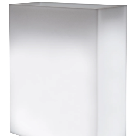
ODBORNÉ ČLÁNKY
MACHOVÉ STENY
INTERIÉROVÉ DEKORÁCIE
BLOG
NA OBJEDNÁVKU
AKCIA
NOVINKY
TEDE
SUBSTRÁTY A HNOJIVÁ