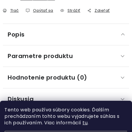
Tlač
Opýtať sa
Strážiť
Zdieľať
Popis
Parametre produktu
Hodnotenie produktu (0)
Diskusia
Tento web používa súbory cookies. Ďalším
prechádzaním tohto webu vyjadrujete súhlas s
ich používaním. Viac informácií
tu
.
Z