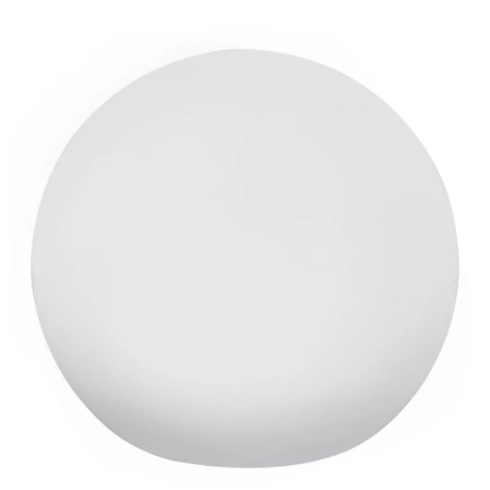
ODBORNÉ ČLÁNKY
MACHOVÉ STENY
INTERIÉROVÉ DEKORÁCIE
BLOG
NA OBJEDNÁVKU
AKCIA
NOVINKY
TEDE
SUBSTRÁTY A HNOJIVÁ