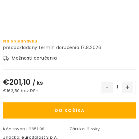
PRÍSLUŠENSTVO
KVETINÁČE
KVETINÁČE A OBALY NA RASTLINY
Na objednávku
17.8.2026
ZNAČKY
Možnosti doručenia
Obchodné podmienky
€201,10
/ ks
Podmienky ochrany osobných údajov
O nás
€163,50 bez DPH
Spôsoby platby
Informácie o doprave
Jednotková cena:
Kontakt / Právne údaje
DO KOŠÍKA
Kód tovaru:
2651 98
Záruka
:
2 roky
Značka:
euro3plast S.p.A.