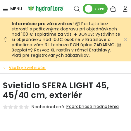
Prejsť
Hľadať
NÁK
na
S DPH
obsah
KOŠ
📦 Pestujte bez
RASTLINY
starostí s poštovným: dopravu pri objednávkach
nad 100 € zaplatíme za vás. ➕ BONUS: Vyzdvihnite
si objednávku nad 100€ osobne v Bratislave a
UMELÉ RASTLINY
pribalíme vám 3 l Lechuza PON úplne ZADARMO. 🆓
Bezplatný Rozvoz XL rastlín v rámci Bratislavy.
KVETINÁČE
Platí pre registrovaných zákazníkov.
Všetky kvetináče
SUBSTRÁTY A PRÍSLUŠENSTVO
Svietidlo SFERA LIGHT 45,
SERVIS INTERIÉROVEJ ZELENE
45/40 cm, exteriér
MACHY
Podrobnosti hodnotenia
Neohodnotené
ŽIVÉ STENY