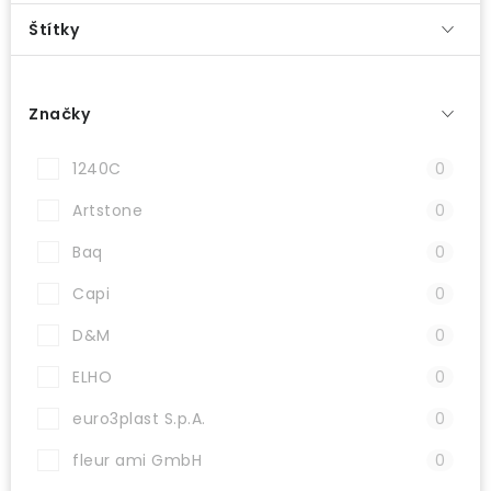
ODBORNÉ ČLÁNKY
Štítky
MACHOVÉ STENY
Značky
INTERIÉROVÉ DEKORÁCIE
1240C
0
BLOG
Artstone
0
NA OBJEDNÁVKU
Baq
0
AKCIA
Capi
0
D&M
0
NOVINKY
ELHO
0
TEDE
euro3plast S.p.A.
0
SUBSTRÁTY A HNOJIVÁ
fleur ami GmbH
0