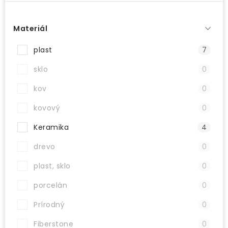
Materiál
plast
7
sklo
0
kov
0
kovový
0
Keramika
4
drevo
0
plast, sklo
0
porcelán
0
Prírodný
0
Fiberstone
0