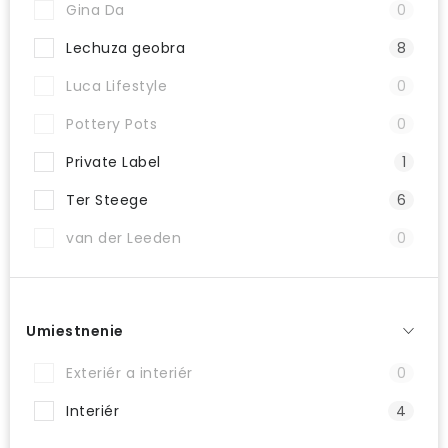
Gina Da
0
PRÍSLUŠENSTVO
Lechuza geobra
8
KVETINÁČE
Luca Lifestyle
0
Pottery Pots
0
KVETINÁČE A OBALY NA RASTLINY
Private Label
1
ZNAČKY
Ter Steege
6
Obchodné podmienky
van der Leeden
0
Podmienky ochrany osobných údajov
O nás
Spôsoby platby
Informácie o doprave
Kontakt / Právne údaje
Umiestnenie
Exteriér a interiér
0
Interiér
4