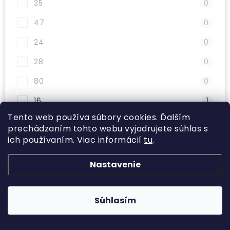
35
0
47
0
24
0
28
0
80
0
16
1
Tento web používa súbory cookies. Ďalším
26
0
prechádzaním tohto webu vyjadrujete súhlas s
ich používaním. Viac informácií
tu
.
48
0
58
0
Nastavenie
41
0
46
0
Súhlasím
37
0