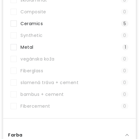
sklolaminát
0
Composite
0
Ceramics
5
Synthetic
0
Metal
1
vegánska koža
0
Fiberglass
0
slamená tráva + cement
0
bambus + cement
0
Fibercement
0
Farba