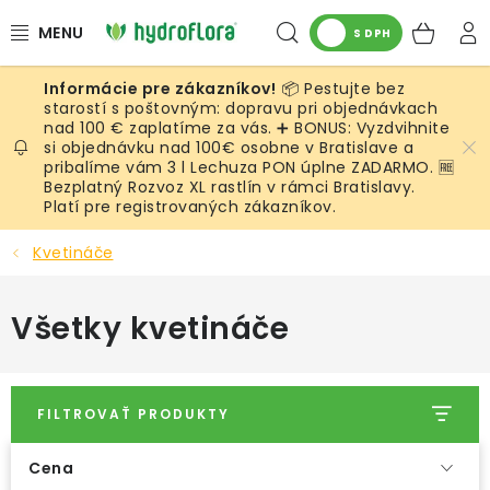
Prejsť
Hľadať
NÁK
na
S DPH
obsah
KOŠ
📦 Pestujte bez
RASTLINY
starostí s poštovným: dopravu pri objednávkach
nad 100 € zaplatíme za vás. ➕ BONUS: Vyzdvihnite
si objednávku nad 100€ osobne v Bratislave a
UMELÉ RASTLINY
pribalíme vám 3 l Lechuza PON úplne ZADARMO. 🆓
Bezplatný Rozvoz XL rastlín v rámci Bratislavy.
KVETINÁČE
Platí pre registrovaných zákazníkov.
Kvetináče
SUBSTRÁTY A PRÍSLUŠENSTVO
Všetky kvetináče
SERVIS INTERIÉROVEJ ZELENE
MACHY
FILTROVAŤ PRODUKTY
ŽIVÉ STENY
Cena