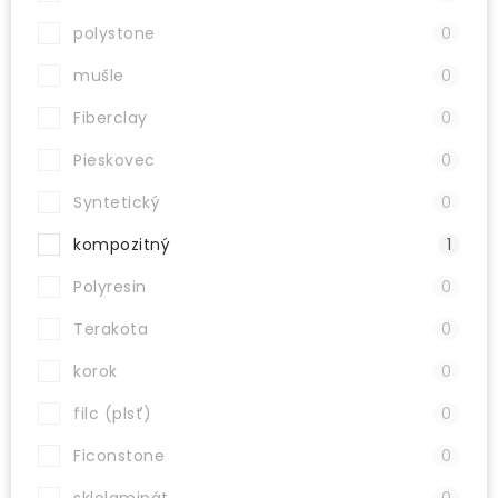
polystone
0
mušle
0
Fiberclay
0
Pieskovec
0
Syntetický
0
kompozitný
1
Polyresin
0
Terakota
0
korok
0
filc (plsť)
0
Ficonstone
0