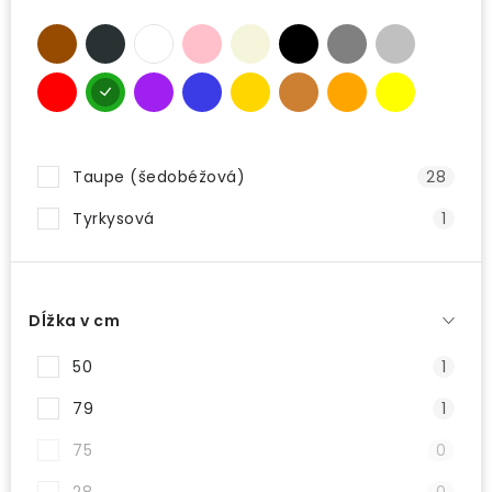
Taupe (šedobéžová)
28
Tyrkysová
1
Dĺžka v cm
50
1
79
1
75
0