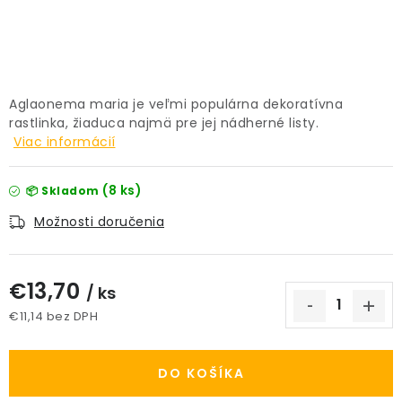
PRÍSLUŠENSTVO
KVETINÁČE
Aglaonema maria je veľmi populárna dekoratívna
KVETINÁČE A OBALY NA RASTLINY
rastlinka, žiaduca najmä pre jej nádherné listy.
Viac informácií
ZNAČKY
(8 ks)
📦 Skladom
Obchodné podmienky
Možnosti doručenia
Podmienky ochrany osobných údajov
O nás
Spôsoby platby
Informácie o doprave
€13,70
/ ks
Kontakt / Právne údaje
€11,14 bez DPH
Jednotková cena:
DO KOŠÍKA