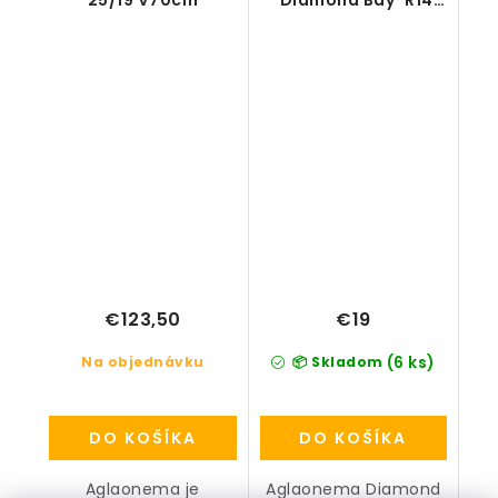
25/19 V70cm
´Diamond Bay´ R14
V40cm
€123,50
€19
(6 ks)
Na objednávku
📦 Skladom
DO KOŠÍKA
DO KOŠÍKA
Aglaonema je
Aglaonema Diamond