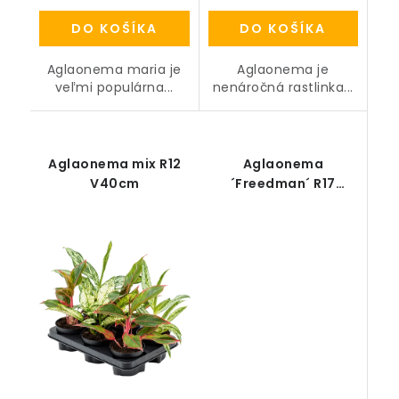
DO KOŠÍKA
DO KOŠÍKA
Aglaonema maria je
Aglaonema je
veľmi populárna...
nenáročná rastlinka...
Aglaonema mix R12
Aglaonema
V40cm
´Freedman´ R17
V70cm