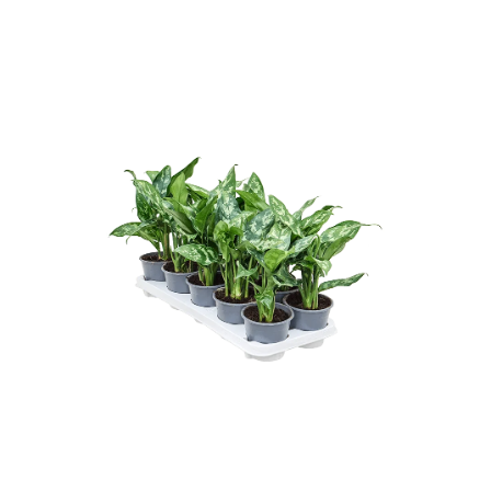
ODBORNÉ ČLÁNKY
MACHOVÉ STENY
INTERIÉROVÉ DEKORÁCIE
BLOG
NA OBJEDNÁVKU
AKCIA
NOVINKY
TEDE
SUBSTRÁTY A HNOJIVÁ