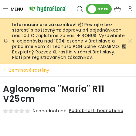
Prejsť
Hľadať
NÁK
na
S DPH
obsah
KOŠ
📦 Pestujte bez
RASTLINY
starostí s poštovným: dopravu pri objednávkach
nad 100 € zaplatíme za vás. ➕ BONUS: Vyzdvihnite
si objednávku nad 100€ osobne v Bratislave a
UMELÉ RASTLINY
pribalíme vám 3 l Lechuza PON úplne ZADARMO. 🆓
Bezplatný Rozvoz XL rastlín v rámci Bratislavy.
KVETINÁČE
Platí pre registrovaných zákazníkov.
Zeminové rastliny
SUBSTRÁTY A PRÍSLUŠENSTVO
Aglaonema "Maria" R11
SERVIS INTERIÉROVEJ ZELENE
V25cm
MACHY
Podrobnosti hodnotenia
Neohodnotené
ŽIVÉ STENY