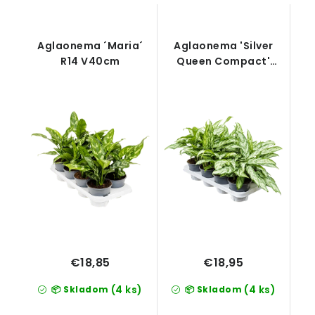
Aglaonema ´Maria´
Aglaonema 'Silver
R14 V40cm
Queen Compact'
8/tray R14cm V35cm
€18,85
€18,95
(4 ks)
(4 ks)
📦 Skladom
📦 Skladom