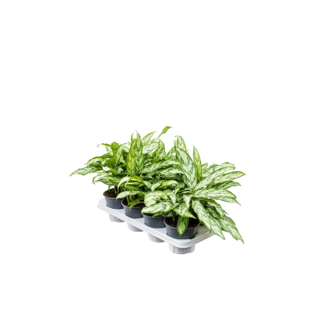
ODBORNÉ ČLÁNKY
MACHOVÉ STENY
INTERIÉROVÉ DEKORÁCIE
BLOG
NA OBJEDNÁVKU
AKCIA
NOVINKY
TEDE
SUBSTRÁTY A HNOJIVÁ