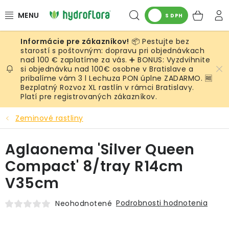
Prejsť
Hľadať
NÁK
na
S DPH
obsah
KOŠ
📦 Pestujte bez
RASTLINY
starostí s poštovným: dopravu pri objednávkach
nad 100 € zaplatíme za vás. ➕ BONUS: Vyzdvihnite
si objednávku nad 100€ osobne v Bratislave a
UMELÉ RASTLINY
pribalíme vám 3 l Lechuza PON úplne ZADARMO. 🆓
Bezplatný Rozvoz XL rastlín v rámci Bratislavy.
KVETINÁČE
Platí pre registrovaných zákazníkov.
Zeminové rastliny
SUBSTRÁTY A PRÍSLUŠENSTVO
Aglaonema 'Silver Queen
SERVIS INTERIÉROVEJ ZELENE
Compact' 8/tray R14cm
MACHY
V35cm
ŽIVÉ STENY
Podrobnosti hodnotenia
Neohodnotené