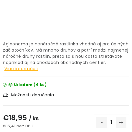
PRÍSLUŠENSTVO
KVETINÁČE
KVETINÁČE A OBALY NA RASTLINY
Aglaonema je nenáročná rastlinka vhodná aj pre úplných
začiatočníkov. Má mnoho druhov a patrí medzi najmenej
ZNAČKY
náročné druhy rastlín, preto sa s ňou často stretávate
napríklad aj na chodbách obchodných centier.
Viac informácií
Obchodné podmienky
Podmienky ochrany osobných údajov
O nás
(4 ks)
📦 Skladom
Spôsoby platby
Informácie o doprave
Možnosti doručenia
Kontakt / Právne údaje
€18,95
/ ks
€15,41 bez DPH
Jednotková cena: