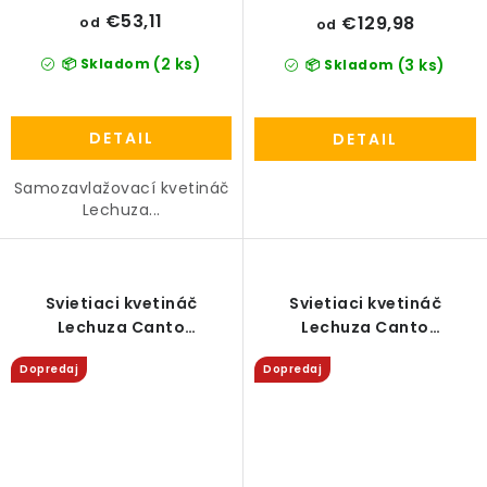
€53,11
€129,98
od
od
(2 ks)
📦 Skladom
(3 ks)
📦 Skladom
DETAIL
DETAIL
Samozavlažovací kvetináč
Lechuza...
Svietiaci kvetináč
Svietiaci kvetináč
Lechuza Canto
Lechuza Canto
Slatestone/Bridlica High
Slatestone/Bridlica Low
Dopredaj
Dopredaj
LED all-in-one set
LED all-in-one set