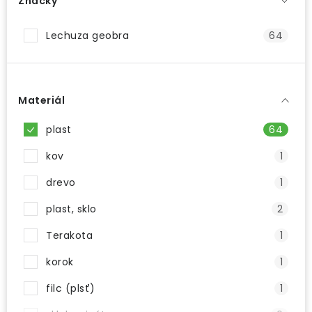
Značky
Lechuza geobra
64
Materiál
plast
64
kov
1
drevo
1
plast, sklo
2
Terakota
1
korok
1
filc (plsť)
1