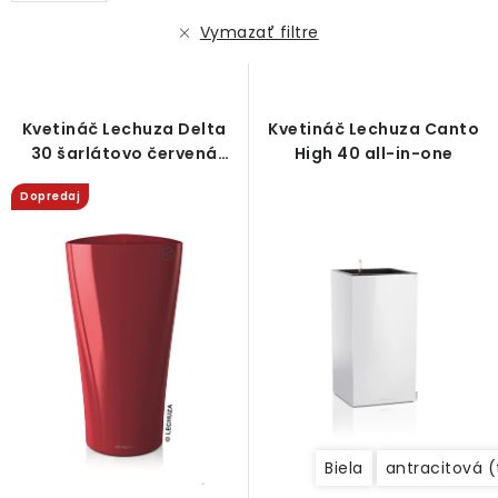
r
e
Vymazať filtre
o
p
d
r
u
o
Kvetináč Lechuza Delta
Kvetináč Lechuza Canto
k
d
30 šarlátovo červená
High 40 all-in-one
t
u
vysoký lesk
Dopredaj
o
k
v
t
o
v
Biela
antracitová 