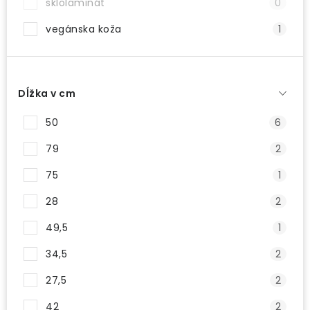
sklolaminát
0
vegánska koža
1
Dĺžka v cm
50
6
79
2
75
1
28
2
49,5
1
34,5
2
27,5
2
42
2