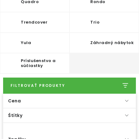
Quadro
Rondo
PRÍSLUŠENSTVO
Trendcover
Trio
KVETINÁČE
KVETINÁČE A OBALY NA RASTLINY
Yula
Záhradný nábytok
ZNAČKY
Príslušenstvo a
súčiastky
Obchodné podmienky
Podmienky ochrany osobných údajov
O nás
FILTROVAŤ PRODUKTY
Spôsoby platby
Informácie o doprave
Cena
Kontakt / Právne údaje
Štítky