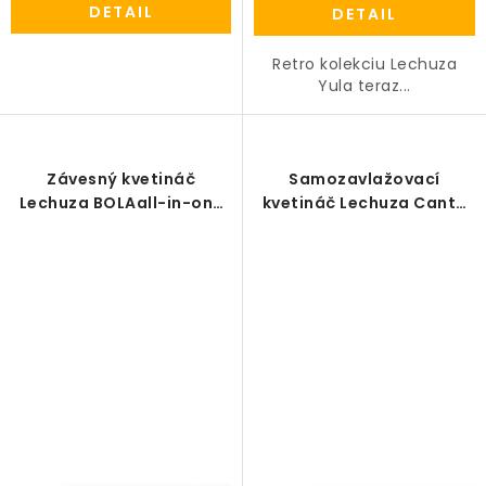
DETAIL
DETAIL
Retro kolekciu Lechuza
Yula teraz...
Závesný kvetináč
Samozavlažovací
Lechuza BOLAall-in-one
kvetináč Lechuza Canto
set
Slatestone/Bridlica High
all-in-one set