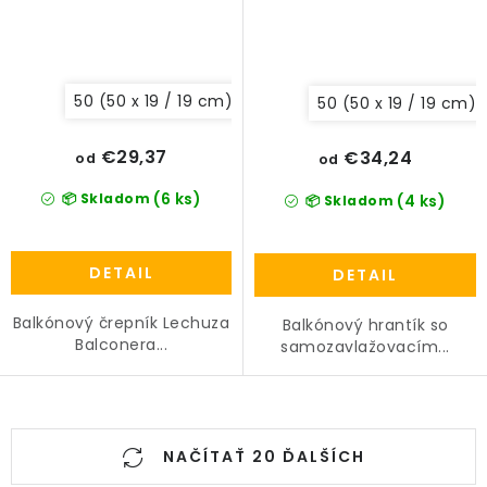
50 (50 x 19 / 19 cm)
80 (79 x 19 / 19 cm)
40 (40
50 (50 x 19 / 19 cm)
€29,37
€34,24
od
od
(6 ks)
📦 Skladom
(4 ks)
📦 Skladom
DETAIL
DETAIL
Balkónový črepník Lechuza
Balkónový hrantík so
Balconera...
samozavlažovacím...
O
NAČÍTAŤ 20 ĎALŠÍCH
v