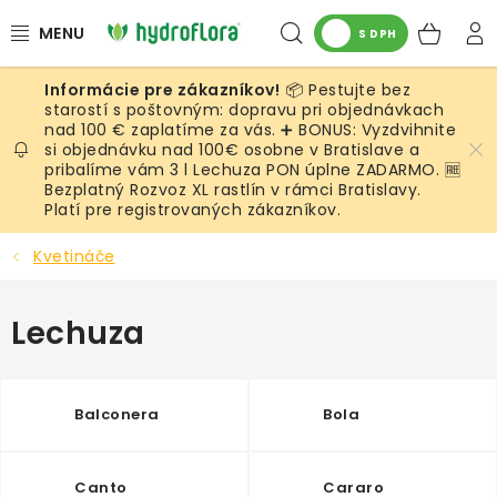
Prejsť
Hľadať
NÁK
na
S DPH
obsah
KOŠ
📦 Pestujte bez
RASTLINY
starostí s poštovným: dopravu pri objednávkach
nad 100 € zaplatíme za vás. ➕ BONUS: Vyzdvihnite
si objednávku nad 100€ osobne v Bratislave a
UMELÉ RASTLINY
pribalíme vám 3 l Lechuza PON úplne ZADARMO. 🆓
Bezplatný Rozvoz XL rastlín v rámci Bratislavy.
KVETINÁČE
Platí pre registrovaných zákazníkov.
Kvetináče
SUBSTRÁTY A PRÍSLUŠENSTVO
Lechuza
SERVIS INTERIÉROVEJ ZELENE
MACHY
Balconera
Bola
ŽIVÉ STENY
Canto
Cararo