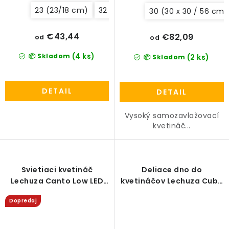
23 (23/18 cm)
32 (32/25 cm)
30 (30 x 30 / 56 cm)
€43,44
€82,09
od
od
(4 ks)
📦 Skladom
(2 ks)
📦 Skladom
DETAIL
DETAIL
Vysoký samozavlažovací
kvetináč...
Svietiaci kvetináč
Deliace dno do
Lechuza Canto Low LED
kvetináčov Lechuza Cube
all-in-one
/ Canto 14 / Yula
Dopredaj