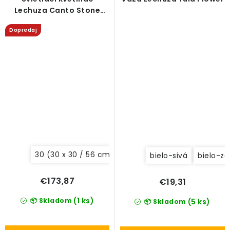
Lechuza Canto Stone
High LED all-in-one set
Dopredaj
30 (30 x 30 / 56 cm)
bielo-sivá
bielo-ze
€173,87
€19,31
(1 ks)
📦 Skladom
(5 ks)
📦 Skladom