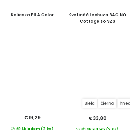
Kolieska PILA Color
Kvetináč Lechuza BACINO
Cottage so SZS
Biela
čierna
hne
€19,29
€33,80
(2 ks)
📦 Skladom
(2 ks)
📦 Skladom