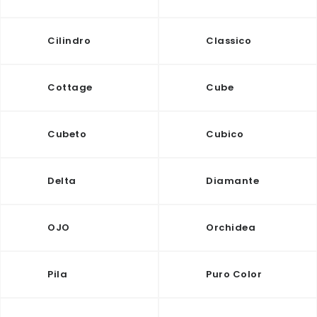
ODBORNÉ ČLÁNKY
MACHOVÉ STENY
Cilindro
Classico
INTERIÉROVÉ DEKORÁCIE
Cottage
Cube
BLOG
Cubeto
Cubico
NA OBJEDNÁVKU
Delta
Diamante
AKCIA
NOVINKY
OJO
Orchidea
TEDE
Pila
Puro Color
SUBSTRÁTY A HNOJIVÁ