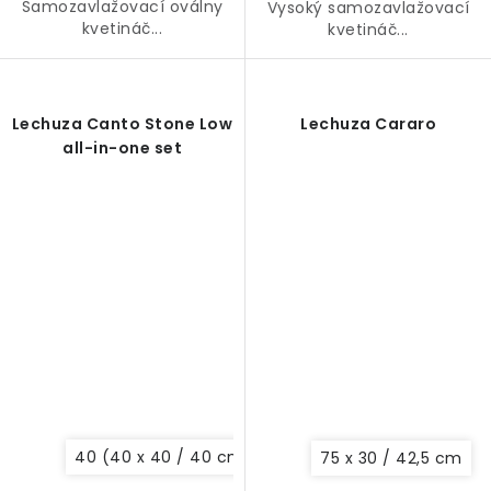
Samozavlažovací oválny
Vysoký samozavlažovací
kvetináč...
kvetináč...
Lechuza Canto Stone Low
Lechuza Cararo
all-in-one set
40 (40 x 40 / 40 cm)
30 (30 x 30 / 30 cm)
75 x 30 / 42,5 cm