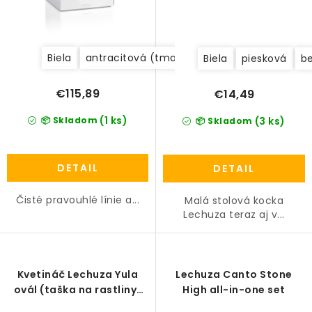
Biela
antracitová (tmavosivá)
Biela
piesková
b
€115,89
€14,49
(1 ks)
📦 Skladom
(3 ks)
📦 Skladom
DETAIL
DETAIL
Čisté pravouhlé línie a...
Malá stolová kocka
Lechuza teraz aj v...
Kvetináč Lechuza Yula
Lechuza Canto Stone
ovál (taška na rastliny)
High all-in-one set
all-in-one set