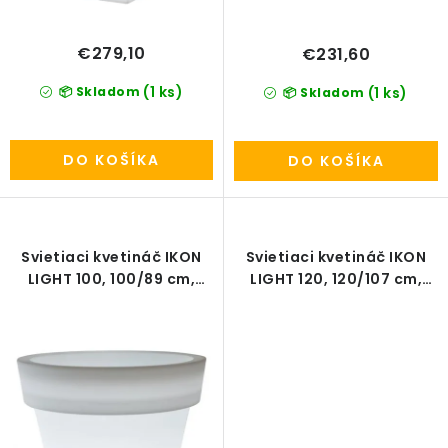
PRÍSLUŠENSTVO
€279,10
€231,60
KVETINÁČE
(1 ks)
📦 Skladom
(1 ks)
📦 Skladom
KVETINÁČE A OBALY NA RASTLINY
DO KOŠÍKA
DO KOŠÍKA
ZNAČKY
Obchodné podmienky
Svietiaci kvetináč IKON
Svietiaci kvetináč IKON
Podmienky ochrany osobných údajov
O nás
LIGHT 100, 100/89 cm,
LIGHT 120, 120/107 cm,
Spôsoby platby
Informácie o doprave
exteriér
exteriér
Kontakt / Právne údaje