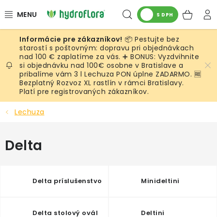
Prejsť
Hľadať
NÁK
na
S DPH
obsah
KOŠ
📦 Pestujte bez
RASTLINY
starostí s poštovným: dopravu pri objednávkach
nad 100 € zaplatíme za vás. ➕ BONUS: Vyzdvihnite
si objednávku nad 100€ osobne v Bratislave a
UMELÉ RASTLINY
pribalíme vám 3 l Lechuza PON úplne ZADARMO. 🆓
Bezplatný Rozvoz XL rastlín v rámci Bratislavy.
KVETINÁČE
Platí pre registrovaných zákazníkov.
Lechuza
SUBSTRÁTY A PRÍSLUŠENSTVO
Delta
SERVIS INTERIÉROVEJ ZELENE
MACHY
Delta príslušenstvo
Minideltini
ŽIVÉ STENY
Delta stolový ovál
Deltini