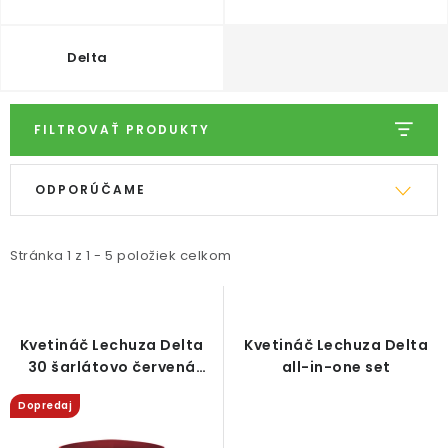
ODBORNÉ ČLÁNKY
MACHOVÉ STENY
Delta
INTERIÉROVÉ DEKORÁCIE
FILTROVAŤ PRODUKTY
BLOG
V
R
ODPORÚČAME
ý
a
NA OBJEDNÁVKU
p
d
i
e
Stránka
1
z
1
-
5
položiek celkom
AKCIA
s
n
p
i
NOVINKY
r
e
Kvetináč Lechuza Delta
Kvetináč Lechuza Delta
TEDE
o
p
30 šarlátovo červená
all-in-one set
vysoký lesk
d
r
Dopredaj
SUBSTRÁTY A HNOJIVÁ
u
o