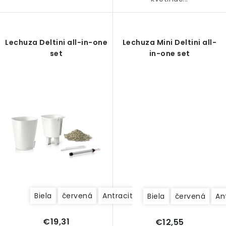
Lechuza Deltini all-in-one
Lechuza Mini Deltini all-
set
in-one set
Biela
červená
Antracitová
Taupe (šedobéžo
Biela
červená
An
€19,31
€12,55