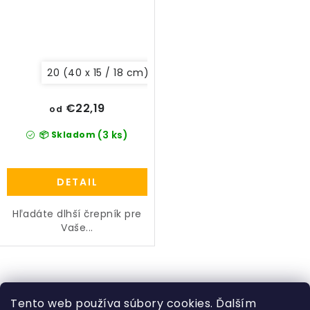
20 (40 x 15 / 18 cm)
10 (30 x 11 / 13 cm)
€22,19
od
(3 ks)
📦 Skladom
DETAIL
Hľadáte dlhší črepník pre
Vaše...
O
v
Tento web používa súbory cookies. Ďalším