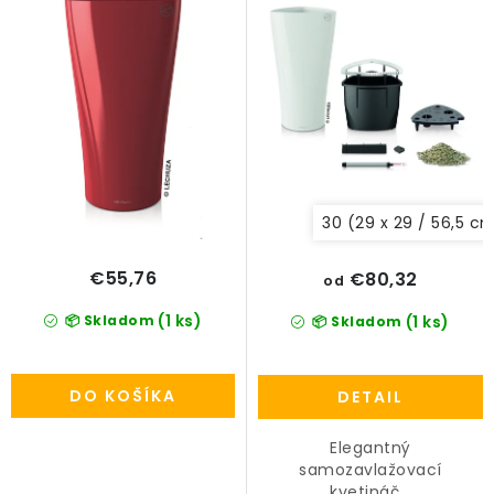
k
d
PRÍSLUŠENSTVO
t
u
o
k
KVETINÁČE
v
t
o
KVETINÁČE A OBALY NA RASTLINY
v
ZNAČKY
30 (29 x 29 / 56,5 c
Obchodné podmienky
€55,76
€80,32
od
Podmienky ochrany osobných údajov
O nás
(1 ks)
📦 Skladom
(1 ks)
📦 Skladom
Spôsoby platby
Informácie o doprave
Kontakt / Právne údaje
DO KOŠÍKA
DETAIL
Elegantný
samozavlažovací
kvetináč...