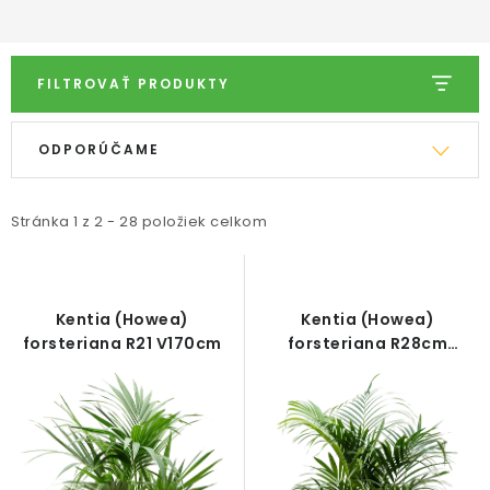
FILTROVAŤ PRODUKTY
V
R
ODPORÚČAME
ý
a
p
d
i
e
Stránka
1
z
2
-
28
položiek celkom
s
n
p
i
r
e
Kentia (Howea)
Kentia (Howea)
o
p
forsteriana R21 V170cm
forsteriana R28cm
V200cm
d
r
u
o
k
d
t
u