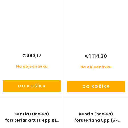
€493,17
€1 114,20
Na objednávku
Na objednávku
DO KOŠÍKA
DO KOŠÍKA
Kentia (Howea)
Kentia (howea)
forsteriana tuft 4pp R17
forsteriana 5pp (5-
V80cm
výhonová) R21 V100cm