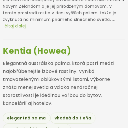
ODBORNÉ ČLÁNKY
Novým Zélandom a je jej prirodzeným domovom. V
tomto prostredí rastie v tieni vyšších paliem, takže je
MACHOVÉ STENY
zvyknutá na minimum priameho slnečného svetla.
...
čítaj ďalej
INTERIÉROVÉ DEKORÁCIE
BLOG
Kentia (Howea)
NA OBJEDNÁVKU
Elegantná austrálska palma, ktorá patrí medzi
najobľúbenejšie izbové rastliny. Vyniká
AKCIA
tmavozelenými oblúkovitými listami, výborne
znáša menej svetla a vďaka nenáročnej
NOVINKY
starostlivosti je ideálnou voľbou do bytov,
kancelárií aj hotelov.
TEDE
elegantná palma
vhodná do tieňa
SUBSTRÁTY A HNOJIVÁ