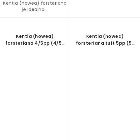
Kentia (howea) forsteriana
je ideálna...
Kentia (howea)
Kentia (howea)
forsteriana 4/5pp (4/5-
forsteriana tuft 5pp (5-
výhonová) R21 V120cm
výhonová) R24 V140cm