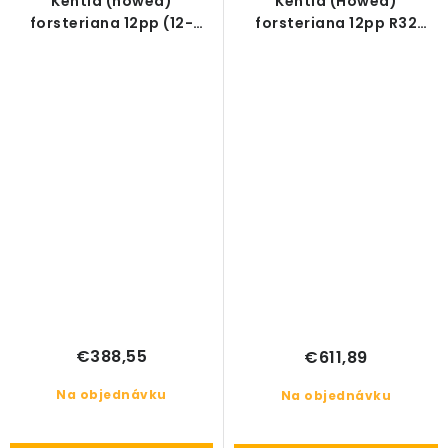
Kentia (howea)
Kentia (Howea)
forsteriana 12pp (12-
forsteriana 12pp R32
výhonová) R32 V160cm
V230cm
€388,55
€611,89
Na objednávku
Na objednávku