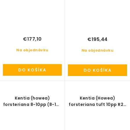
€177,10
€195,44
Na objednávku
Na objednávku
DO KOŠÍKA
DO KOŠÍKA
Kentia (howea)
Kentia (Howea)
forsteriana 8-10pp (8-10-
forsteriana tuft 10pp R27
výhonová) R27 V150cm
V120cm