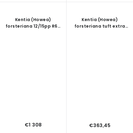
Kentia (Howea)
Kentia (Howea)
forsteriana 12/15pp R60
forsteriana tuft extra
V260cm
(5/6pp) R27 V190cm
€1 308
€363,45