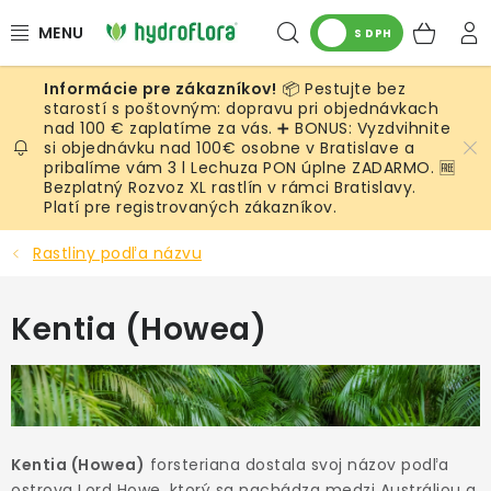
Prejsť
Hľadať
NÁK
na
S DPH
obsah
KOŠ
📦 Pestujte bez
RASTLINY
starostí s poštovným: dopravu pri objednávkach
nad 100 € zaplatíme za vás. ➕ BONUS: Vyzdvihnite
si objednávku nad 100€ osobne v Bratislave a
UMELÉ RASTLINY
pribalíme vám 3 l Lechuza PON úplne ZADARMO. 🆓
Bezplatný Rozvoz XL rastlín v rámci Bratislavy.
KVETINÁČE
Platí pre registrovaných zákazníkov.
Rastliny podľa názvu
SUBSTRÁTY A PRÍSLUŠENSTVO
Kentia (Howea)
SERVIS INTERIÉROVEJ ZELENE
MACHY
ŽIVÉ STENY
Kentia (Howea)
forsteriana dostala svoj názov podľa
ostrova Lord Howe, ktorý sa nachádza medzi Austráliou a