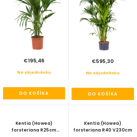
o
k
v
t
o
v
€195,46
€595,30
Na objednávku
Na objednávku
DO KOŠÍKA
DO KOŠÍKA
Kentia (Howea)
Kentia (Howea)
forsteriana R25cm
forsteriana R40 V230cm
V140cm