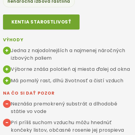
nenáročná izbová rastlina
PRÍSLUŠENSTVO
KENTIA STAROSTLIVOSŤ
KVETINÁČE
KVETINÁČE A OBALY NA RASTLINY
VÝHODY
+
Jedna z najodolnejších a najmenej náročných
ZNAČKY
izbových paliem
+
Výborne znáša polotieň aj miesta ďalej od okna
Obchodné podmienky
Podmienky ochrany osobných údajov
O nás
+
Má pomalý rast, dlhú životnosť a čistí vzduch
Spôsoby platby
Informácie o doprave
NA ČO SI DAŤ POZOR
Kontakt / Právne údaje
−
Neznáša premokrený substrát a dlhodobé
státie vo vode
−
Pri príliš suchom vzduchu môžu hnednúť
končeky listov,
občasné rosenie jej prospieva